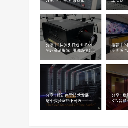
MX124家庭影院功放发布
RX300A 
器
分享｜“从源头打造Hi-End
推荐｜“
的超高清影院” 用顶级投影
空间感”Y
设备，发掘最优播放方案！
X90A 
分享 | 推进声学技术发展，
分享 |
这个实验室功不可没
KTV音