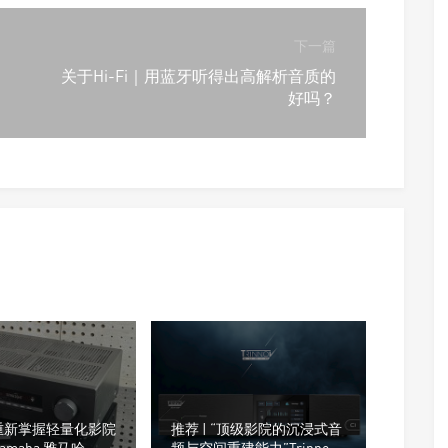
下一篇
关于Hi-Fi｜用蓝牙听得出高解析音质的
好吗？
重新掌握轻量化影院
推荐 | “顶级影院的沉浸式音
amaha 雅马哈
频与空间重建能力”Trinnov