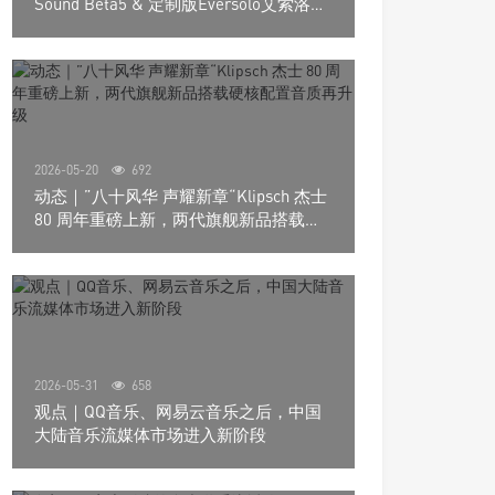
Sound Beta5 & 定制版Eversolo艾索洛
Play音响组合
2026-05-20
692
动态｜”八十风华 声耀新章“Klipsch 杰士
80 周年重磅上新，两代旗舰新品搭载硬
核配置音质再升级
2026-05-31
658
观点｜QQ音乐、网易云音乐之后，中国
大陆音乐流媒体市场进入新阶段