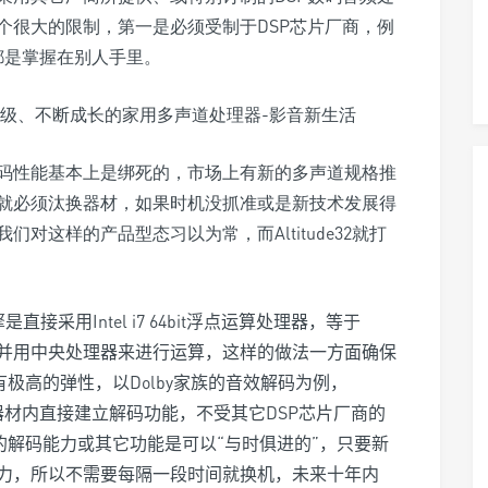
个很大的限制，第一是必须受制于DSP芯片厂商，例
都是掌握在别人手里。
码性能基本上是绑死的，市场上有新的多声道规格推
就必须汰换器材，如果时机没抓准或是新技术发展得
对这样的产品型态习以为常，而Altitude32就打
擎是直接采用
Intel i7 64bit
浮点运算处理器，等于
并用中央处理器来进行运算，这样的做法一方面确保
有极高的弹性，以
Dolby
家族的音效解码为例，
器材内直接建立解码功能，不受其它
DSP
芯
片厂商的
的解码能力或其它功能是可以
“
与时俱进的
”
，只要新
力，所以不需要每隔一段时间就换机，未来十年内