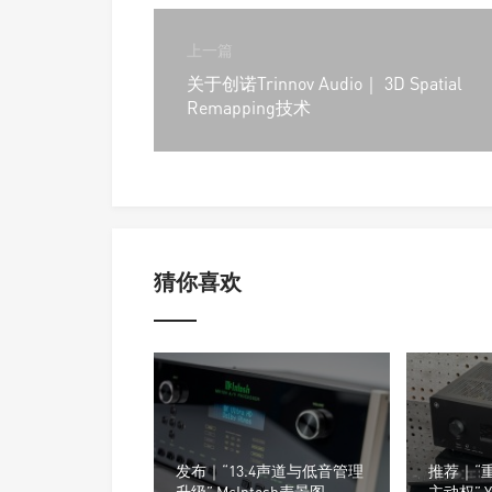
上一篇
关于创诺Trinnov Audio｜ 3D Spatial
Remapping技术
猜你喜欢
发布｜“13.4声道与低音管理
推荐｜“
升级” McIntosh麦景图
主动权” Y