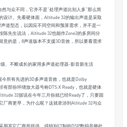
tude 32自然与众不同，它并不是“处理声道比别人多”那么简
。先看硬体面，Altitude 32的输出声道是采取
、32声道型态，以因应不同空间和预算需求，并不是一
生说法，Altitude 32也能作Zone2的多房间分
留意的是，8声道版本不支援3D音效，所以要看需求
码现今所有先进的3D多声道音效，也就是Dolby
月已经有部份环绕放大器号称DTS:X Ready，也就是硬体
itude 32据说在今年三月份就已经Ready了，只要固
更早，为什么呢？这就牵涉到Altitude 32与众
采用其它厂商所提供、或特别订制的DSP数码音频处