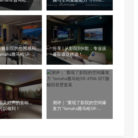
5.2声道/8K AV放大
Audio（创诺）Altitude CI全
数字3D音效前级处理器
体验影院的包围感和
分享 | 从影院到K歌，专业设
amaha雅马哈SR-
备应该这样选！
SET旗舰回音壁套装
 耐用又好声的音响，
测评｜”重现了影院的空间爆
箱可以做到！
发力”Yamaha雅马哈SR-
X90A SET旗舰回音壁套装