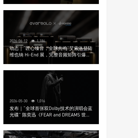
道极致影院
2026-06-12
1,186
动态｜“匠心臻音，全球共鸣”艾索洛登陆
维也纳 Hi-End 展，完整音频矩阵引爆关
注
2026-05-30
1,016
发布｜“全球首张双Dolby技术的演唱会蓝
光碟” 陈奕迅《FEAR and DREAMS 世界
巡回演唱会》4K UHD BD新品发布会