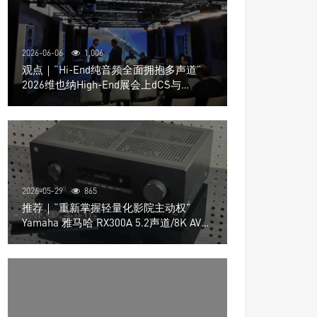
2026-06-06
1,006
观点｜“Hi-End纯音频全面拥抱多声道”
2026维也纳High-End展会上dCS与
Trinnov Audio搭建多声道演示系统
2026-05-29
865
推荐｜“重新掌握轻量化影院主动权”
Yamaha 雅马哈 RX300A 5.2声道/8K AV放
大器