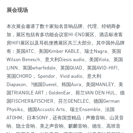
展会现场
本次展会邀请了数十家知名音响品牌、代理、经销商参
加，展区包括有多功能会议室HI-END展区、酒店标准客
房HIFI展区以及耳机便携展区共三大部分。其中国外品牌
有：英国ATC、美国Kimber KABLE、
瑞士
Nag
ra
、英国
Wilson
Benesch
、意大利
Diesis audio
、美国
Vio
la、英国
LINN、英国wharfedale、英国QUAD、英国AVID-HIFI、
英国CHORD， Spendor、Vivid audio、意大利
Diapason、?德国Duevel、韩国Aura、美国MANLEY、美
国TRIANGLE ART；GoldenEar、荷兰VAN DEN HUL、德
国FISCHER&FISCHER、芬兰
GENELE
C、德国
G
erman
Physiks、德国Accustic Arts、瑞士Ensemble、法国
ATOHM、日本SONY，
还有国货精品：声雅音响、山灵音
响、隐士音响、美之声音响、麒麟音响、德生、高班音