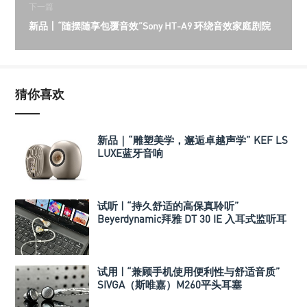
下一篇
新品丨“随摆随享包覆音效”Sony HT-A9 环绕音效家庭剧院
猜你喜欢
新品｜“雕塑美学，邂逅卓越声学” KEF LS
LUXE蓝牙音响
试听 | “持久舒适的高保真聆听”
Beyerdynamic拜雅 DT 30 IE 入耳式监听耳
机
试用 | “兼顾手机使用便利性与舒适音质”
SIVGA（斯唯嘉）M260平头耳塞