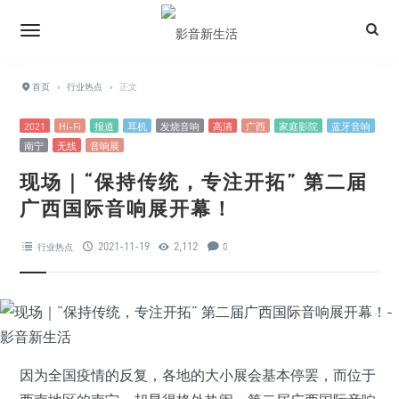
首页
›
行业热点
›
正文
2021
Hi-Fi
报道
耳机
发烧音响
高清
广西
家庭影院
蓝牙音响
南宁
无线
音响展
现场｜“保持传统，专注开拓” 第二届
广西国际音响展开幕！
2021-11-19
2,112
行业热点
0
因为全国疫情的反复，各地的大小展会基本停罢，而位于