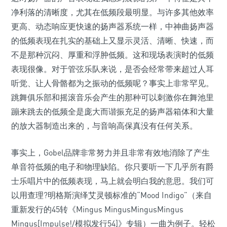
净利落的清晰度，尤其在低频段最明显。与许多其他效率
更高、动态响应更快速的扬声器系统一样，中神曲扬声器
的低频表现在扎实的基础上又显示灵活、清晰、快速，而
不是那种沉闷、厚重和浮肿低频。这和现场表演时的低频
表现很像。对于管弦乐队来说，是否会经常带来超过人耳
听觉、让人骨骼都为之振动的低频呢？事实上非常罕见。
跳舞俱乐部和摇滚音乐会产生的那种可以刺激你在舞池里
蹦来跳去的低频全是庞大而谐振充足的扬声器箱体和大量
的放大器制造出来的，与音响高保真没有任何关系。
事实上，Gobel品牌非常努力并且非常有效地消除了产生
单音符低频的电子和物理缺陷。你只要听一下几乎所有爵
士乐唱片中的低频表现，马上就会明白我的意思。我们可
以用查理?明格斯演绎艾灵顿标准的“Mood Indigo”（来自
重新发行的45转《Mingus MingusMingusMingus
Mingus[Impulse!/模拟发行54]》专辑）一曲为例子。轻松