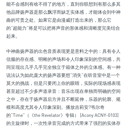
能不会感到有啥不得了的地方，直到你联想到有那么多其
他品牌扬声器是那么飘浮而缺乏实体感，才能体会到中神
曲的可贵之处。如果它是由漫威打造出来的，那么它
的“超能力”将是可以把将声音的形体感和清晰度完美结合
起来。
中神曲扬声器的出色音质表现更是意料之中的：具有令人
信服的存在感、明晰的声场和令人印象深刻的空间感，共
同呈现出几乎几乎完全独立于箱体之外的立体感。有一种
说法认为如此庞大的扬声器要想“消失”在听音室中是一个
莫大的挑战，但是只要闭上你的眼睛，实际的现场感表现
甚至超过不少多声道录音：音乐出现在单独而明确的空间
之中，存在于扬声器后方并且不断延伸，乐器的轮廓、规
模和高度尤其令人印象深刻。播放吉莉安?韦尔奇
的“Time”（《the Revelator》专辑） [Acony ACNY-0103]
的主旋律时，一次性录音完成的方式带来了强烈的实体存