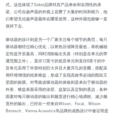
式。这也体现了Gobel品牌对其产品寿命和实用性的承
诺。公司在扬声器的外观上花费了大量的时间和精力，他
们希望无论扬声器最终在哪里使用，这种外观也能够一直
保持下去。
驱动器的设计则是另一个厂家关注每个细节的典范，每只
驱动器都经过精心优化，以将热压缩降至最低，将机械稳
定性提升至最高，同时消除输出失真（特别是在单元的带
通范围之外）。直径12英寸的低音单元和直径8英寸的中
音单元采用了外形特别巨大并且大量开孔的音圈，搭配采
用纤维增强的纸浆锥盆，形成了实现高效率必须的既轻又
坚固的振膜。对弯曲波驱动器的体验则是来自于驱动器的
外形、锥盆表面采用的涂层、盆架以及定制的悬边，各种
因素对每只驱动器的输出和频宽进行精心地调校。减少频
宽外的输出，已经在一些来自Wilson、Focal、Wilson
Benesch、Vienna Acoustics等品牌的成熟设计中被证明是