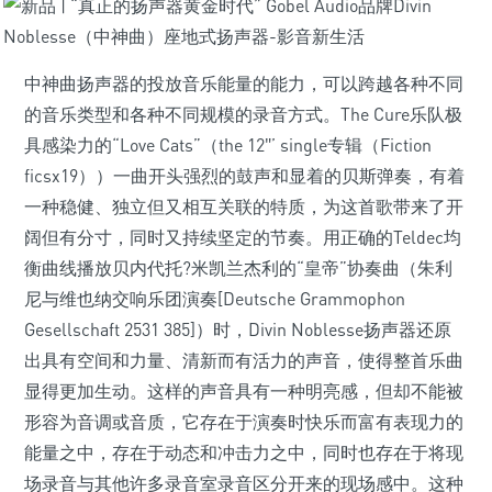
中神曲扬声器的投放音乐能量的能力，可以跨越各种不同
的音乐类型和各种不同规模的录音方式。The Cure乐队极
具感染力的“Love Cats”（the 12″’ single专辑（Fiction
ficsx19））一曲开头强烈的鼓声和显着的贝斯弹奏，有着
一种稳健、独立但又相互关联的特质，为这首歌带来了开
阔但有分寸，同时又持续坚定的节奏。用正确的Teldec均
衡曲线播放贝内代托?米凯兰杰利的“皇帝”协奏曲（朱利
尼与维也纳交响乐团演奏[Deutsche Grammophon
Gesellschaft 2531 385]）时，Divin Noblesse扬声器还原
出具有空间和力量、清新而有活力的声音，使得整首乐曲
显得更加生动。这样的声音具有一种明亮感，但却不能被
形容为音调或音质，它存在于演奏时快乐而富有表现力的
能量之中，存在于动态和冲击力之中，同时也存在于将现
场录音与其他许多录音室录音区分开来的现场感中。这种