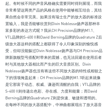
起。有时候不同的声音风格确实需要同时得到展现，而我
非常希望这两类产品的风格在使用中能够相互结合，其结
果自然会非常完美。如果没有瑞士生产的放大器的标准设
置输入，我是否能够欣赏到Divin Noblesse扬声器那种丰
富多彩的表达方式呢？我从CH Precision品牌的M1.1、
VTL品牌的S-400 II和David Berning品牌的Quadrature Z后
级放大器这样的搭配上都获得了令人印象深刻的愉悦感
受，但却没能躲过Divin Noblesse扬声器与CH Precision品
牌新旗舰型号搭配时带来的震撼，也无法回避在使用后者
时与其他放大器相比而产生的巨大音质区别。Divin
Noblesse扬声器也没有将这些不同放大器的特性或相较之
下的强项掩盖起来：CH Precision品牌的M1.1听起来就像
是它那富于动态、权威、谦逊而清醒的自我；VTL品牌的
S-400 II则传递出色彩、存在感、力度和能量；而David
Berning品牌的Quadrature Z则是快速、敏捷和透明的。
在每种不同的放大器搭配中，中神曲都展现出了放大器音