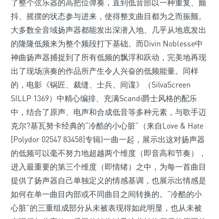
了整个弦乐器的高把位弹奏，直到低音部以一种重复、颤
抖、摇摆的状态参与进来，使得整支曲目都为之而振颤。
大多数全音域扬声器都能发出深潜入地、几乎从地底发出
的隆隆低频来为整个频段打下基础。而Divin Noblesse中
神曲扬声器捕捉到了所有低频的飘浮和跃动，完美地再现
出了现场演奏的作品所产生令人兴奋的低频能量。同样
的，电影《锅匠、裁缝、士兵、间谍》（SilvaScreen
SILLP 1369）中精心编排、充满Scandi爵士风格的配乐
中，结合了原声、电声和合成低音等多种元素，与歌手迈
克尔?基瓦努卡经典的“冷酷的小心脏”（来自Love & Hate
[Polydor 02547 83458]专辑)一曲一起，展示出这对扬声器
的低频可以毫不努力地超越两个维度（即音高和节奏），
进入最重要的第三个维度（即情绪）之中，为每一首曲目
提供了扬声器自己单独定义的情感基调，也展示出情感是
如何在单一曲目内部或不同曲目之间转换的。“冷酷的小
心脏”的三重组成部分从未被表现得如此明显，也从未被