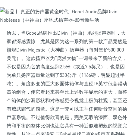
所以，当Gobel品牌推出Divin（神曲）系列扬声器时，大
家都深感震惊，尤其是因为这一系列的第一款产品竟然是
旗舰Divin Majestic（大神曲）扬声器（每对售价500,000
美元）。这款扬声器为“庞然大物”一词带来了新的含义，
不仅是因为它的高度达到2.5米（或近7.5英尺），也是因
为单只扬声器重量达到了530公斤（1166磅，明显超过半
吨）。角度多变的巨大多面体箱体与直径18英寸低音驱动
器的组合，使它看起来甚至比上述数字显示的更大，而整
个箱体的沙漏形状和对称感更令视觉上极为壮观，甚至还
有威武霸气的感觉。这是一套可以主宰任何听音空间的扬
声器系统。不过值得欣喜的是，完美无瑕的漆面、双色外
饰和平衡的整体比例也让它具有一种近似雕塑般的视觉完
整性，从这一点来说它与Gobel品牌已有的扬声器系列并