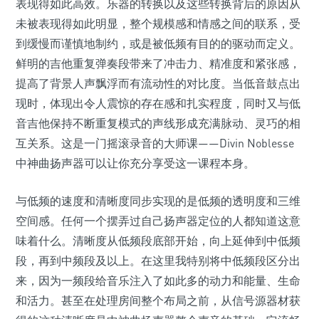
表现得如此高效。乐器的转换以及这些转换背后的原因从
未被表现得如此明显，整个规模感和情感之间的联系，受
到缓慢而谨慎地制约，或是被低频有目的的驱动而定义。
鲜明的吉他重复弹奏段带来了冲击力、精准度和紧张感，
提高了背景人声飘浮而有流动性的对比度。当低音鼓点出
现时，体现出令人震惊的存在感和扎实程度，同时又与低
音吉他保持不断重复模式的声线形成充满脉动、灵巧的相
互关系。这是一门摇滚录音的大师课——Divin Noblesse
中神曲扬声器可以让你充分享受这一课程本身。
与低频的速度和清晰度同步实现的是低频的透明度和三维
空间感。任何一个摆弄过自己扬声器定位的人都知道这意
味着什么。清晰度从低频段底部开始，向上延伸到中低频
段，再到中频段及以上。在这里我特别将中低频段区分出
来，因为一频段给音乐注入了如此多的动力和能量、生命
和活力。甚至在处理房间整个布局之前，从信号源器材获