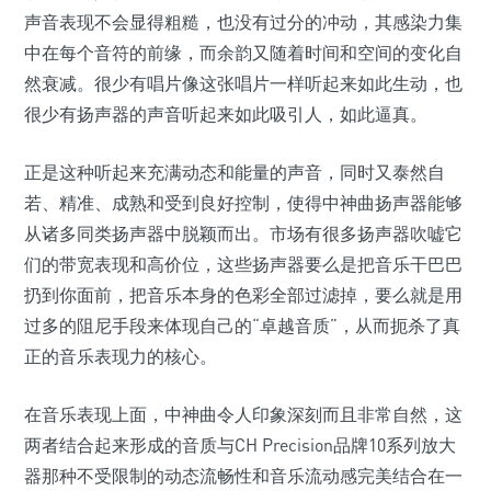
声音表现不会显得粗糙，也没有过分的冲动，其感染力集
中在每个音符的前缘，而余韵又随着时间和空间的变化自
然衰减。很少有唱片像这张唱片一样听起来如此生动，也
很少有扬声器的声音听起来如此吸引人，如此逼真。
正是这种听起来充满动态和能量的声音，同时又泰然自
若、精准、成熟和受到良好控制，使得中神曲扬声器能够
从诸多同类扬声器中脱颖而出。市场有很多扬声器吹嘘它
们的带宽表现和高价位，这些扬声器要么是把音乐干巴巴
扔到你面前，把音乐本身的色彩全部过滤掉，要么就是用
过多的阻尼手段来体现自己的“卓越音质”，从而扼杀了真
正的音乐表现力的核心。
在音乐表现上面，中神曲令人印象深刻而且非常自然，这
两者结合起来形成的音质与CH Precision品牌10系列放大
器那种不受限制的动态流畅性和音乐流动感完美结合在一