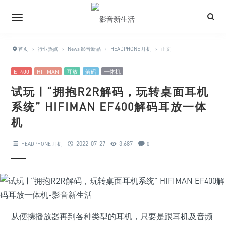
首页
›
行业热点
›
News 影音新品
›
HEADPHONE 耳机
›
正文
EF400
HIFIMAN
耳放
解码
一体机
试玩 | “拥抱R2R解码，玩转桌面耳机
系统” HIFIMAN EF400解码耳放一体
机
2022-07-27
3,687
HEADPHONE 耳机
0
从便携播放器再到各种类型的耳机，只要是跟耳机及音频