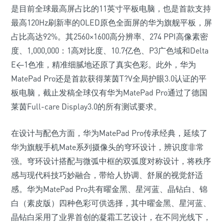
是目前全球最高屏占比的11英寸平板电脑，也是首款支持
最高120Hz刷新率的OLED原色全面屏的华为旗舰平板，屏
占比高达92%。其2560×1600高分辨率、274 PPI高像素密
度、1,000,000：1高对比度、10.7亿色、P3广色域和Delta
E<1色准，精准细腻地还原了真实色彩。此外，华为
MatePad Pro还是首款获得莱茵T?V全局护眼3.0认证的平
板电脑，截止发稿全球仅有华为MatePad Pro通过了德国
莱茵Full-care Display3.0的所有测试要求。
在设计与配色方面，华为MatePad Pro传承经典，延续了
华为旗舰手机Mate系列摄像头的穹环设计，辨识度非常
强。穹环设计搭配与微弧中框的双弧度对称设计，将秩序
感与现代科技巧妙融合，带给人协调、舒展的视觉舒适
感。华为MatePad Pro共有曜金黑、星河蓝、晶钻白、锦
白（素皮版）四种色彩可供选择，其中曜金黑、星河蓝、
晶钻白采用了业界首创的凝霜工艺设计，在不同光线下，