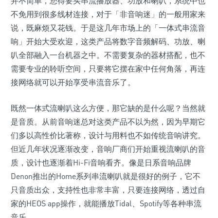
并不简单，您得要买串流播放器、功放和喇叭，系统中也
不免用到很多线材连接，对于「非音响迷」的一般用家来
说，既麻烦又花钱。于是这几年市场上的「一体式串流音
响」开始大受欢迎，这类产品将数字音频解码、功放、喇
叭全部融入一台机器之中。不需要复杂的器材搭配，也不
需要专业的聆听空间，只要将它摆在家中任何角落，再连
接网络就可以开始享受串流音乐了。
既然一体式流喇叭这么方便，那它缺的是什么呢？当然就
是音质。从前音响迷总对这类产品不以为然，因为早期它
们多以高性价比著称，设计与用料也不如传统音响讲究。
但近几年状况逐渐改变，音响厂商们开始重视流喇叭的音
质，设计也逐渐着Hi-Fi音响看齐。像是日系音响品牌
Denon推出的Home系列串流喇叭就是很好的例子，它不
只音质出众，支持性也非常丰富，只要连接网络，透过自
家的HEOS app操作，就能播放Tidal、Spotify等各种串流
音乐。