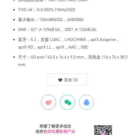
THD +N：≤0.002% (1KHz/32Ω)
最大输出：120mW@32Ω，4V@300Ω
SNR：32? ≥ 129dB (A)，300? ≥ 132dB (A)
蓝牙：5.2，支援 LDAC，LHDC/HWA，aptX Adaptive，
aptX HD，aptX LL，aptX，AAC，SBC
尺寸：GO pod / 43.5 x 16.4 x 9.5 mm，充电盒 116 x 76 x 38.5
mm
喜欢
(
0
)