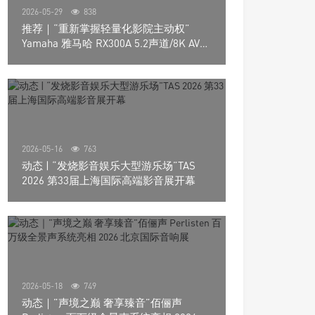
2026-05-29
838
推荐｜“重新掌握轻量化影院主动权”
Yamaha 雅马哈 RX300A 5.2声道/8K AV放
大器
2026-05-16
763
动态 | “发烧影音娱乐大型游乐场”TAS
2026 第33届上海国际高端影音展开幕
2026-05-18
749
动态｜”声境之巅 奢享臻音”佰俪声