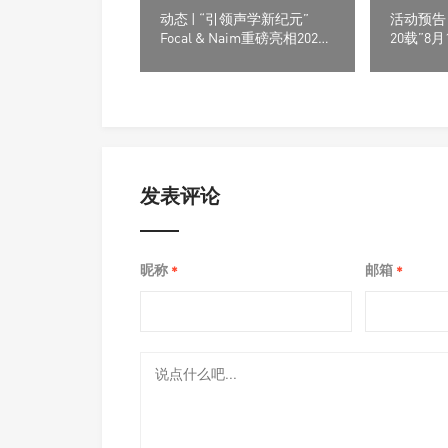
动态 | “引领声学新纪元”
活动预告 
Focal & Naim重磅亮相2023
20载”8月
香港高级视听展
高级视听
云集于香
发表评论
昵称
邮箱
*
*