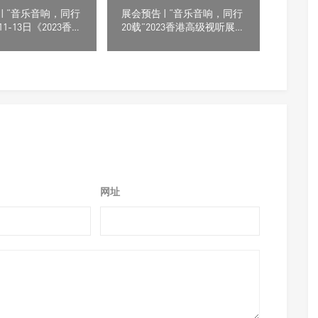
| “音乐音响，同行
展会预告 | “音乐音响，同行
11-13日《2023香港
20载”2023香港高级视听展参
展》业界顶尖品牌
展商目录
港会议展览中心
网址