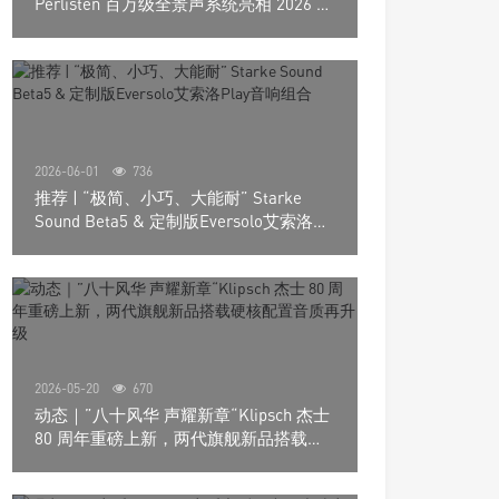
Perlisten 百万级全景声系统亮相 2026 北
京国际音响展
2026-06-01
736
推荐 | “极简、小巧、大能耐” Starke
Sound Beta5 & 定制版Eversolo艾索洛
Play音响组合
2026-05-20
670
动态｜”八十风华 声耀新章“Klipsch 杰士
80 周年重磅上新，两代旗舰新品搭载硬
核配置音质再升级