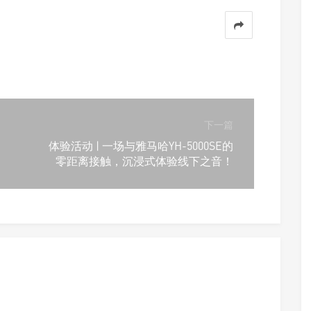
下一篇
体验活动 | 一场与雅马哈YH-5000SE的
零距离接触，沉浸式体验线下之音！