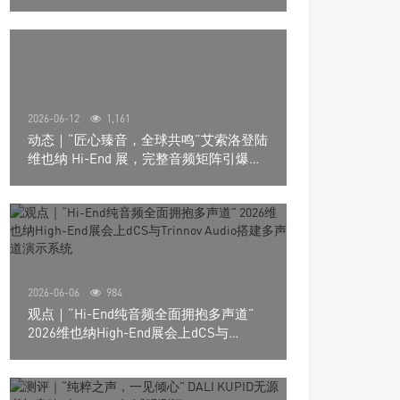
道极致影院
2026-06-12
1,161
动态｜“匠心臻音，全球共鸣”艾索洛登陆
维也纳 Hi-End 展，完整音频矩阵引爆关
注
2026-06-06
984
观点｜“Hi-End纯音频全面拥抱多声道”
2026维也纳High-End展会上dCS与
Trinnov Audio搭建多声道演示系统