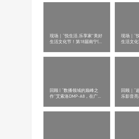
现场｜“悦生活.乐享家”美好
现场｜“
生活文化节！第18届南宁(东
生活文化
盟)音响展第二日报道
盟)音响
回顾 | “数播领域的巅峰之
回顾｜“
作”艾索洛DMP-A8，在广州
乐影音亮
国际音响唱片冬季特展上究
听展
竟带来了什么？