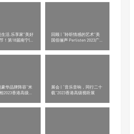
悦生活.乐享家”美好
回顾 | “聆听情感的艺术”美
节！第18届南宁(东
国佰俪声 Perlisten 2023广
展首日报道
州国际音响唱片冬季特展
超豪华品牌阵容”米
展会 | “音乐音响，同行二十
相2023香港高级视
载”2023香港高级视听展