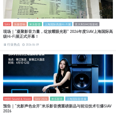
SIAV
乐燊音响
米乐影音
上海国际高级Hi-Fi展
意大利SIM2投影机
现场｜“凝聚影音力量，绽放耀眼光彩” 2026年度SIAV上海国际高
级Hi-Fi展正式开幕！
行业热点
2026-04-09
MIRO Sound & Vision
SIAV 2026
米乐影音
上海国际影音展
预告｜“光影声色全开”米乐影音携重磅新品与前沿技术引爆SIAV
2026