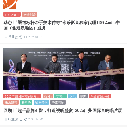
TDG Audio
米乐影音
动态 | “渠道标杆牵手技术传奇”米乐影音独家代理TDG Audio中
国（含港澳地区）业务
行业热点
2026-01-01
2025广州国际音响唱片展
Cayin
艾音仕
达尼
矩声
乐燊贸易公司
米乐影音
雅马哈
域丰音响
泽森音响
回顾 | “超千品牌汇聚，打造视听盛宴”2025广州国际音响唱片展
行业热点
2025-12-29