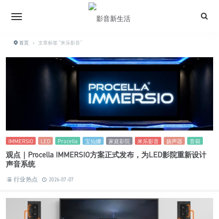
首页
›
文章标签 "米乐影音"
IMMERSIO
LED
Procella
宝仙娜
家庭影院
米乐影音
扬声器
音箱
观点｜Procella IMMERSIO方案正式发布，为LED影院重新设计
声音系统
行业热点
2026-07-07