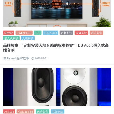
Skybar
Skybar LCR
TDG
TDG Audio
定制安装
家庭影院
米乐影音
嵌入式喇叭
入墙喇叭
品牌故事 | “定制安装入墙音箱的标准答案” TDG Audio嵌入式高
端音响
Brand 品牌故事
2026-07-01
AsciLab
AsciLab F6B
米乐影音
书架喇叭