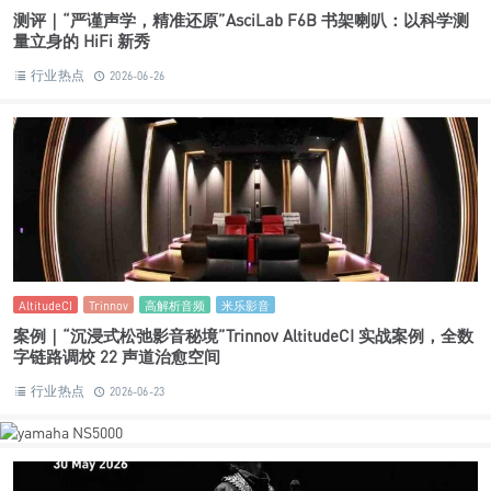
测评｜“严谨声学，精准还原”AsciLab F6B 书架喇叭：以科学测
量立身的 HiFi 新秀
行业热点
2026-06-26
AltitudeCI
Trinnov
高解析音频
米乐影音
案例｜“沉浸式松弛影音秘境”Trinnov AltitudeCI 实战案例，全数
字链路调校 22 声道治愈空间
行业热点
2026-06-23