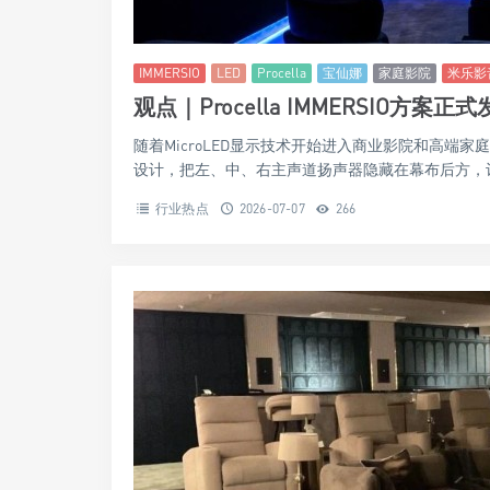
IMMERSIO
LED
Procella
宝仙娜
家庭影院
米乐影
观点｜Procella IMMERSIO方
随着MicroLED显示技术开始进入商业影院和高端
设计，把左、中、右主声道扬声器隐藏在幕布后方，让人
行业热点
2026-07-07
266