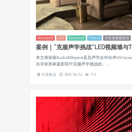
Altitude32
LED
Optimizer
Trinnov
非矩形家庭影院
案例｜“克服声学挑战”LED视频墙与Tri
本文将探索Audio&Beyond及其声学合作伙伴Ultracoust
在非矩形家庭影院中克服声学挑战的。 ...
行业热点
2025-06-24
713