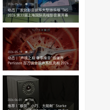
2026-05-16
774
动态 | “发烧影音娱乐大型游乐场”TAS
2026 第33届上海国际高端影音展开幕
2026-05-18
761
动态｜”声境之巅 奢享臻音”佰俪声
Perlisten 百万级全景声系统亮相 2026 北
京国际音响展
2026-06-01
748
推荐 | “极简、小巧、大能耐” Starke