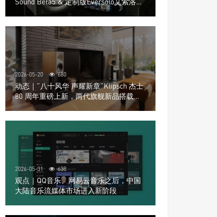
Sound Beta5 & 定制版Eversolo艾索洛
Play音响组合
2026-05-20
680
动态｜”八十风华 声耀新章“Klipsch 杰士
80 周年重磅上新，两代旗舰新品搭载硬
核配置音质再升级
2026-05-31
638
观点｜QQ音乐、网易云音乐之后，中国
大陆音乐流媒体市场进入新阶段