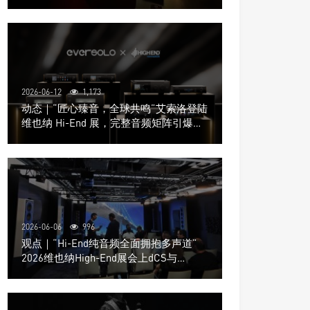
道极致影院
2026-06-12
1,173
动态｜“匠心臻音，全球共鸣”艾索洛登陆
维也纳 Hi-End 展，完整音频矩阵引爆关
注
2026-06-06
996
观点｜“Hi-End纯音频全面拥抱多声道”
2026维也纳High-End展会上dCS与
Trinnov Audio搭建多声道演示系统