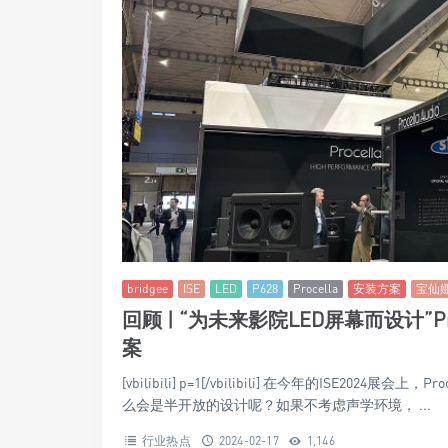
bridgee
ISE
LED
P628
Procella
安装方案
宝仙
回顾 | “为未来影院LED屏幕而设计”P
案
[vbilibili] p=1[/vbilibili] 在今年的ISE2
么会是半开放的设计呢？如果不考虑声学环境， ...
行业热点
2024-02-17
1,146