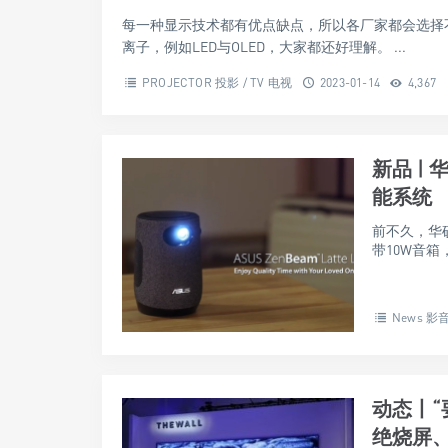
每一种显示技术都有优点缺点，所以各厂家都会选择
离子，例如LED与OLED，大家都还好理解。 ...
PROJECTOR 投影 / TV 电视
2023-01-14
4,367
新品 |
能系统
前不久，华硕
带10W音箱
News 影
动态丨“
绝烧屏