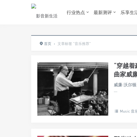
行业热点
最新测评
乐享生
首页
›
文章标签 "音乐推荐"
“穿越着
曲家威廉·沃
威廉·沃尔顿
...
Music 音