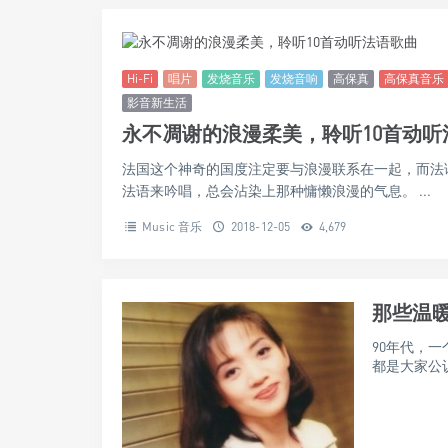
Hi-Fi
唱片
发烧音乐
发烧音响
高保真
高保真音乐
影音新生活
无法忘怀的经典，来自台湾乐坛的华
在那个粉红回忆的年代，台湾音乐真的成为了主流，
费翔，陈淑桦，蔡琴，张艾嘉等他们现在有些仍活跃在
Music 音乐
2018-12-06
6,192
Hi-Fi
唱片
发烧音乐
发烧音响
高保真
高保真音乐
影音新生活
永不凋谢的浪漫柔美，聆听10首动听
法国这个神奇的国度注定要与浪漫联系在一起，而法
法语来吟唱，总会沾染上那种慵懒浪漫的气息。 ...