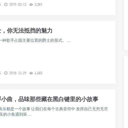
乐
2019-03-12
3,381
士，你无法抵挡的魅力
种歌手占踞主要位置的爵士的形式。 ...
乐
2018-12-29
4,683
琴小曲，品味那些藏在黑白键里的小故事
典乐都是一个故事 让我们在每个古典音符中 发挥自己无穷无尽
良的小鱼遇到坏 ...