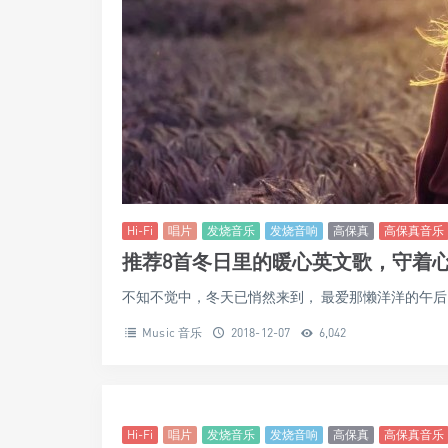
Hi-Fi
唱片
发烧音乐
发烧音响
高保真
高保真音乐
推荐8首冬日里的暖心英文歌，守着
不知不觉中，冬天已悄然来到， 最爱那懒洋洋的午后，
Music 音乐
2018-12-07
6,042