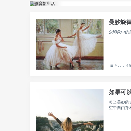
曼妙旋
众印象中的舞
Music 音
如果可
每当美妙的
空中自由穿梭。