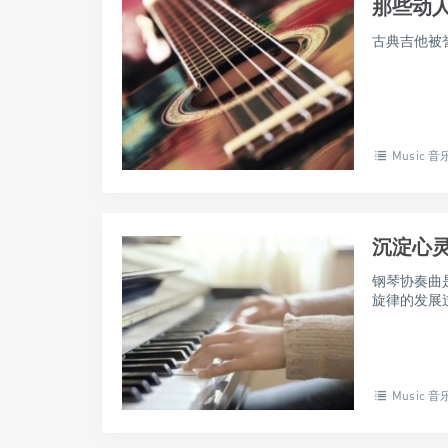
那些动
古典吉他被誉
Music 音
沉淀心
钢琴协奏曲
旋律的发展
Music 音