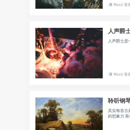
Music 音
人声爵
人声爵士是一
Music 音
聆听钢
其实每首古
的想象力 善