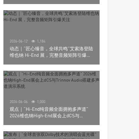
道极致影院
2026-06-12
1,184
动态｜“匠心臻音，全球共鸣”艾索洛登陆
维也纳 Hi-End 展，完整音频矩阵引爆关
注
2026-06-06
1,000
观点｜“Hi-End纯音频全面拥抱多声道”
2026维也纳High-End展会上dCS与
Trinnov Audio搭建多声道演示系统