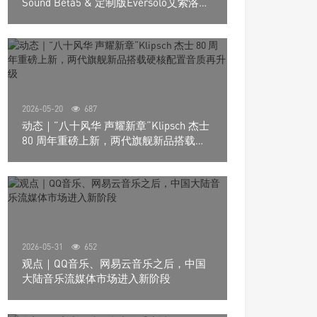
Sound Beta5 & 定制版Eversolo艾索洛
Play音响组合
2026-05-20
687
动态｜”八十风华 声耀新章“Klipsch 杰士
80 周年重磅上新，两代旗舰新品搭载硬
核配置音质再升级
2026-05-31
652
观点｜QQ音乐、网易云音乐之后，中国
大陆音乐流媒体市场进入新阶段