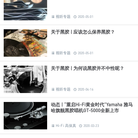
R1
RARER
黑胶唱机
蓝牙唱机
瑞珥
推荐 | “选择不同的方式来享受音乐” RARER瑞珥R1黑胶/蓝牙唱
机
Hi-Fi 高保真
2023-09-13
关于黑胶 | 为什么黑胶唱片会不平整？
视听专题
2020-05-01
关于黑胶 | 应该怎么保养黑胶？
视听专题
2020-05-01
关于黑胶 | 为何说黑胶并不中性呢？
视听专题
2020-04-16