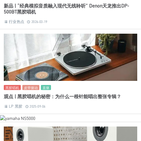
新品 | “经典模拟音质融入现代无线聆听” Denon天龙推出DP-
500BT黑胶唱机
行业热点
2026-03-19
黑胶唱机
皮带驱动
直驱
观点 | 黑胶唱机的秘密：为什么一根针能唱出整张专辑？
LP 黑胶
2025-09-06