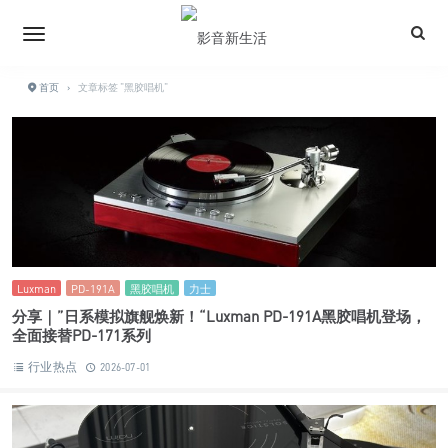
首页
›
文章标签 "黑胶唱机"
Luxman
PD-191A
黑胶唱机
力士
分享｜”日系模拟旗舰焕新！“Luxman PD-191A黑胶唱机登场，
全面接替PD-171系列
行业热点
2026-07-01