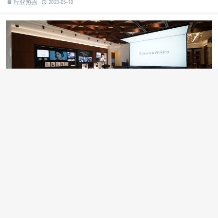
Bowers & Wilkins
扬声器
鹦鹉螺
动态 | “经典、传奇与灵感的热烈碰撞”鹦鹉螺扬声器
（Nautilus）30周年典藏之作耀世聆听
行业热点
2023-05-10
Bowers & Wilkins
D.T
Denon
Marantz
Polk Audio
春日大促
促销 | 春日焕发新“声”，家影享钜惠
行业热点
2023-03-16