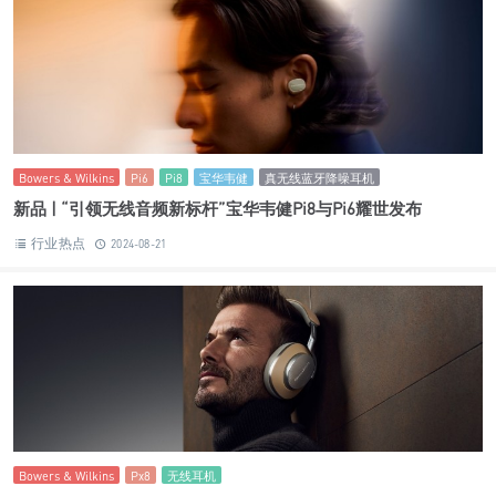
Bowers & Wilkins
Pi6
Pi8
宝华韦健
真无线蓝牙降噪耳机
新品 | “引领无线音频新标杆”宝华韦健Pi8与Pi6耀世发布
行业热点
2024-08-21
Bowers & Wilkins
Px8
无线耳机