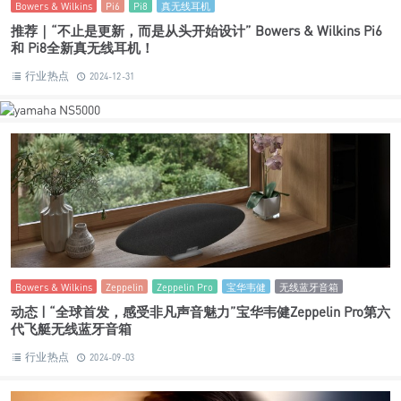
Bowers & Wilkins
Pi6
Pi8
真无线耳机
推荐｜“不止是更新，而是从头开始设计” Bowers & Wilkins Pi6
和 Pi8全新真无线耳机！
行业热点
2024-12-31
Bowers & Wilkins
Zeppelin
Zeppelin Pro
宝华韦健
无线蓝牙音箱
动态 | “全球首发，感受非凡声音魅力”宝华韦健Zeppelin Pro第六
代飞艇无线蓝牙音箱
行业热点
2024-09-03