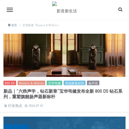
首页
›
文章标签 "Bowers & Wilkins"
800 D5
Bowers & Wilkins
宝华韦健
高端家庭影院
扬声器
新品｜”六秩声学，钻石新章“宝华韦健发布全新 800 D5 钻石系
列，重塑旗舰扬声器新标杆
行业热点
2026-07-01