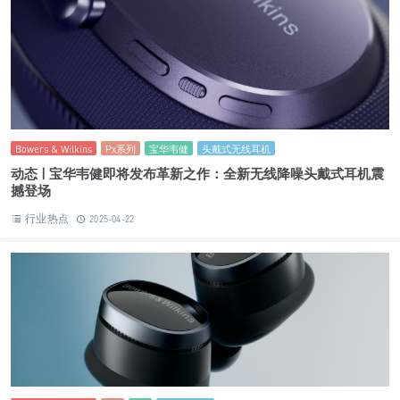
Bowers & Wilkins
Px系列
宝华韦健
头戴式无线耳机
动态 | 宝华韦健即将发布革新之作：全新无线降噪头戴式耳机震
撼登场
行业热点
2025-04-22