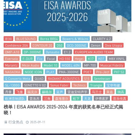
B1XI
BLUESOUND
Borea BR04
Bowers & Wilkins
CLARITY 4.2
Confidence 20A
CONTOUR 20
D50
DCD-3000NE
Denon
Diva Utopia
DMP-A10
DP-3000NE
Dynaudio
E1.2
EUROPEAN AUDIO TEAM
Eversolo
F-DUR
Fiio
Focal
HD 550
Hegel
K17
KEF
M8X VINYL
Marantz
Meze Audio
Model 10
MODEL 60N
MP-700
Musical Fidelity
NAGAOKA
NODE ICON
PLAY
PMA-3000NE
POET
Pro-Ject
PX7 S3
Q Concerto Meta
QUAD
RADIANT ACOUSTICS
S15
Sennheiser
SL-1300G
SONETTO V G2
Sonus Faber
Technics
Triangle
宝华韦健
丹拿
飞傲
福克尔
赫格尔
蓝声
雷迪安特声学
马兰士
美兹
纳高
欧洲音响团队
普洛杰
三角
森海塞尔
松下
天龙
伊弗索罗
音乐传真
榜单 | EISA AWARDS 2025-2026 年度的获奖名单已经正式揭
晓！
行业热点
2025-09-11