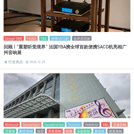
Design ONE
YA302
YBA
便携SACD机
合并式功放
回顾 | “重塑听觉境界” 法国YBA携全球首款便携SACD机亮相广
州音响展
行业热点
2025-12-29
McIntosh
SonusFaber
SoundUnited
TAS2025
YAMAHA
YBA
艾盛音响
艾索洛
醇音音响
达尼
丹拿音响
哈曼
乐燊音响
麦尼塔
诺昌音响