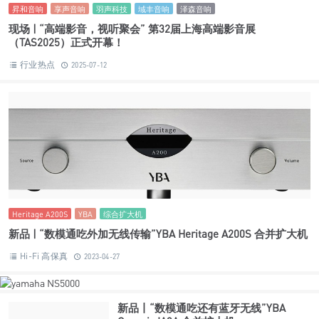
昇和音响
享声音响
羽声科技
域丰音响
泽森音响
现场 | “高端影音，视听聚会” 第32届上海高端影音展
（TAS2025）正式开幕！
行业热点
2025-07-12
Heritage A200S
YBA
综合扩大机
新品 | “数模通吃外加无线传输”YBA Heritage A200S 合并扩大机
Hi-Fi 高保真
2023-04-27
新品丨“数模通吃还有蓝牙无线”YBA