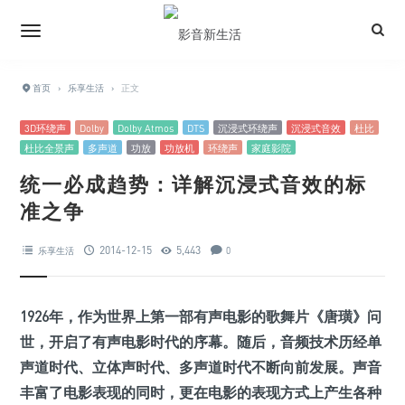
首页
›
乐享生活
›
正文
3D环绕声
Dolby
Dolby Atmos
DTS
沉浸式环绕声
沉浸式音效
杜比
杜比全景声
多声道
功放
功放机
环绕声
家庭影院
统一必成趋势：详解沉浸式音效的标
准之争
2014-12-15
5,443
乐享生活
0
1926年，作为世界上第一部有声电影的歌舞片《唐璜》问
世，开启了有声电影时代的序幕。随后，音频技术历经单
声道时代、立体声时代、多声道时代不断向前发展。声音
丰富了电影表现的同时，更在电影的表现方式上产生各种