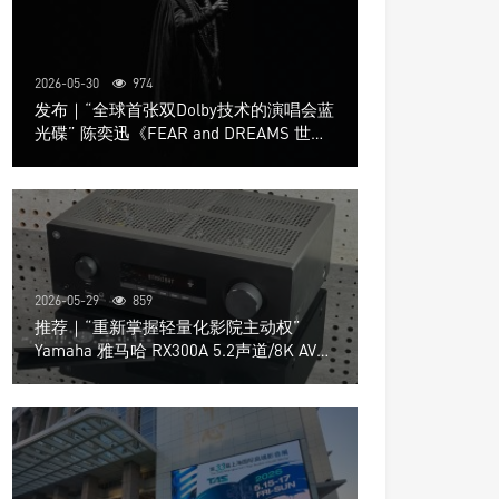
2026-05-30
974
发布｜“全球首张双Dolby技术的演唱会蓝
光碟” 陈奕迅《FEAR and DREAMS 世界
巡回演唱会》4K UHD BD新品发布会
2026-05-29
859
推荐｜“重新掌握轻量化影院主动权”
Yamaha 雅马哈 RX300A 5.2声道/8K AV放
大器