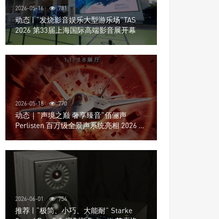
2026-05-16
781
动态 | “发烧影音娱乐大型游乐场”TAS
2026 第33届上海国际高端影音展开幕
2026-05-18
770
动态｜”声境之巅 奢享臻音”佰俪声
Perlisten 百万级全景声系统亮相 2026 北
京国际音响展
2026-06-01
754
推荐 | “极简、小巧、大能耐” Starke