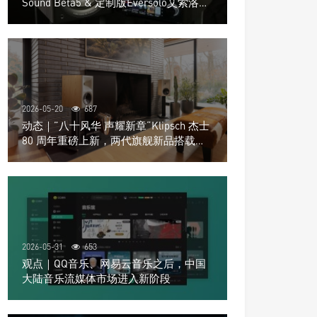
Sound Beta5 & 定制版Eversolo艾索洛
Play音响组合
2026-05-20
687
动态｜”八十风华 声耀新章“Klipsch 杰士
80 周年重磅上新，两代旗舰新品搭载硬
核配置音质再升级
2026-05-31
653
观点｜QQ音乐、网易云音乐之后，中国
大陆音乐流媒体市场进入新阶段