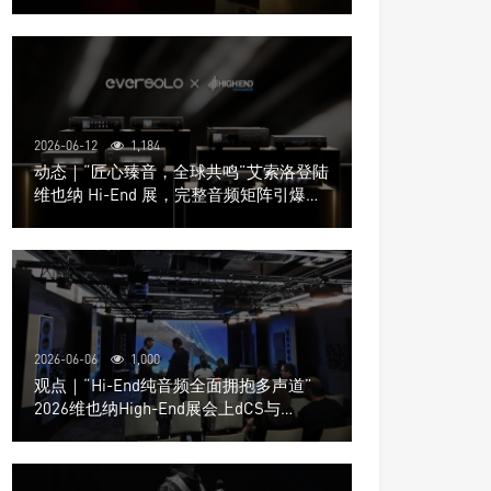
道极致影院
2026-06-12
1,184
动态｜“匠心臻音，全球共鸣”艾索洛登陆
维也纳 Hi-End 展，完整音频矩阵引爆关
注
2026-06-06
1,000
观点｜“Hi-End纯音频全面拥抱多声道”
2026维也纳High-End展会上dCS与
Trinnov Audio搭建多声道演示系统