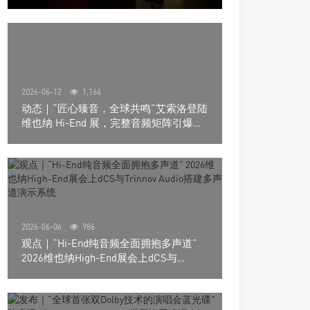
道极致影院
2026-06-12
1,164
动态｜“匠心臻音，全球共鸣”艾索洛登陆
维也纳 Hi-End 展，完整音频矩阵引爆关
注
2026-06-06
986
观点｜“Hi-End纯音频全面拥抱多声道”
2026维也纳High-End展会上dCS与
Trinnov Audio搭建多声道演示系统