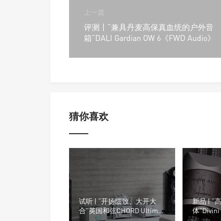
上一篇
评测丨“兼具丹麦高保真血统的户外音
箱”DALI Gardian OW 6《FWD Audio》
猜你喜欢
试听 | “开扬细致、大开大
新品 | “
合”英国和弦CHORD Ultima
体”Divin
Pre 2 前级+Ultima 2 单声道