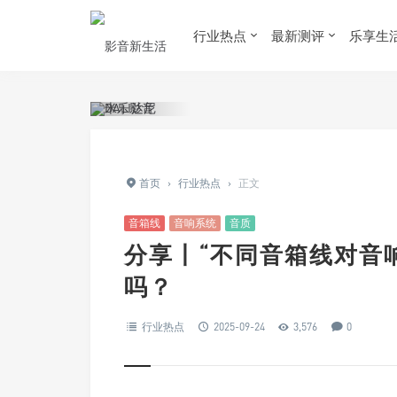
行业热点
最新测评
乐享生
首页
›
行业热点
›
正文
音箱线
音响系统
音质
分享丨“不同音箱线对音
吗？
行业热点
2025-09-24
3,576
0