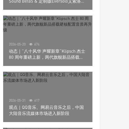
Sound Beta5 & 定制版Eversolo艾索洛
Play音响组合
2026-05-20
674
动态｜”八十风华 声耀新章“Klipsch 杰士
80 周年重磅上新，两代旗舰新品搭载硬
核配置音质再升级
2026-05-31
617
观点｜QQ音乐、网易云音乐之后，中国
大陆音乐流媒体市场进入新阶段