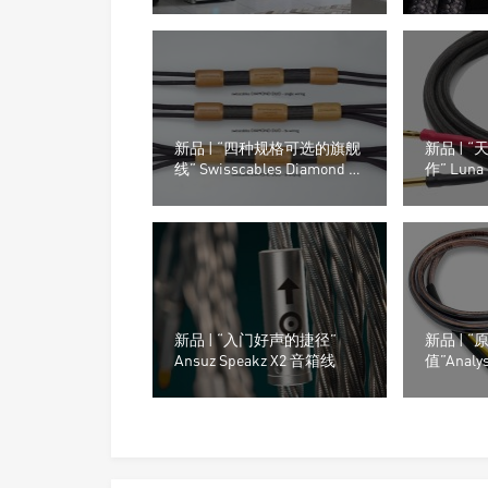
后级Hi-End音响系统
新品 | “四种规格可选的旗舰
新品 | 
线” Swisscables Diamond 音
作” Luna
箱线
新品 | “入门好声的捷径”
新品 | 
Ansuz Speakz X2 音箱线
值”Analys
12 音箱