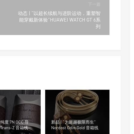
下一篇
动态 | “以超长续航与进阶运动，重塑智
能穿戴新体验”HUAWEI WATCH GT 6系
列
高纯度 7N OCC 导
新品 | “为超越极限而生”
i Trans-Z 音箱线
Nordost Odin Gold 音箱线