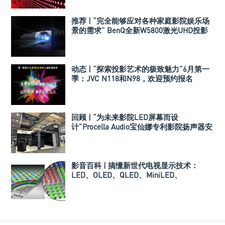
推荐 | “完全能够应对各种家庭影院娱乐场
景的需求” BenQ全新W5800激光UHD投影
机
动态 | “探索投影艺术的极致魅力”6月第一
季：JVC N118和N98，欢迎预约报名
回顾 | “为未来影院LED屏幕而设
计”Procella Audio宝仙娜专利影院扬声器安
装方案
影音百科 | 搞懂新世代电视显示技术：
LED、OLED、QLED、MiniLED、
MicroLED、QD-OLED