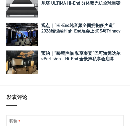
尼塔 ULTIMA Hi-End 分体蓝光机全球重磅
发布
观点｜“Hi-End纯音频全面拥抱多声道”
2026维也纳High-End展会上dCS与Trinnov
Audio搭建多声道演示系统
预约｜”臻境声临 私享奢宴“巴可海姆达尔
×Perlisten，Hi-End 全景声私享会启幕
发表评论
昵称
*