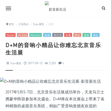
首页
›
行业热点
›
Expo 展览
›
正文
Denon
Hi-End
Marantz
发烧
马兰士
天龙
音乐
音响
展会
D+M的音响小精品让你难忘北京音乐
生活展
2017-05-13
2,255
Expo 展览
0
2017年5月5-7日，北京音乐生活展成功举办，天龙马兰士
携豪华阵容参加本次盛会。D+M将在本次展会上带来了各
种精致的桌面音乐系统，例如广受音响发烧友欢迎的