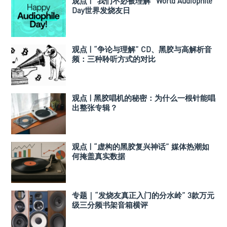
观点 | “我们不必被理解” World Audiophile
Day世界发烧友日
观点 | “争论与理解” CD、黑胶与高解析音
频：三种聆听方式的对比
观点 | 黑胶唱机的秘密：为什么一根针能唱
出整张专辑？
观点 | “虚构的黑胶复兴神话” 媒体热潮如
何掩盖真实数据
专题｜“发烧友真正入门的分水岭” 3款万元
级三分频书架音箱横评