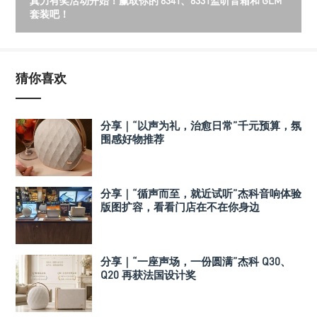
真力有奖活动开始！赢取你的 8341、8331监听音箱和 GLM
套装吧！
猜你喜欢
分享｜“以声为礼，治愈日常”千元预算，氛
围感好物推荐
分享｜“循声而至，就近试听”杰科音响体验
版图扩容，看看门店在不在你身边
分享｜“一座声场，一份圆满”杰科 Q30、
Q20 再获法国设计奖