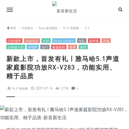
首页
›
行业热点
›
News 影音新品
›
Hi-Fi 高保真
›
正文
3D环绕声
Amplifier
HDR
Home Theater
电影
多声道
功放
功率放大器
环绕声
技巧
家庭影院
使用
推荐
新款上市，首发有礼 | 雅马哈5.1声道
家庭影院功放RX-V283，功能实用、
精于品质
2017-07-14
3,710
Hi-Fi 高保真
0