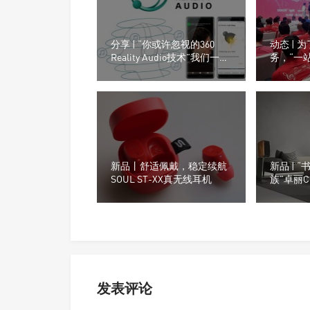
分享 | “你或许忽视的360
动态 | 
Reality Audio技术”我们一起
务，“一
看看Sony索尼的影音战略！
登场
新品丨舒适佩戴，稳定续航
新品 | 
SOUL ST-XX真无线耳机
族”卓丽Cha
Nobile
发表评论