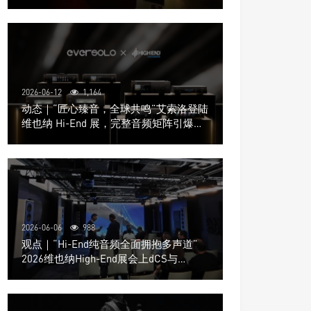
道极致影院
2026-06-12
1,164
动态｜“匠心臻音，全球共鸣”艾索洛登陆
维也纳 Hi-End 展，完整音频矩阵引爆关
注
2026-06-06
988
观点｜“Hi-End纯音频全面拥抱多声道”
2026维也纳High-End展会上dCS与
Trinnov Audio搭建多声道演示系统