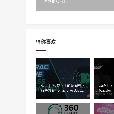
过更想买Echo
猜你喜欢
观点｜“容易上手的房间校正
动态 | Tr
解决方案” Dirac Live Bass技
Wavefo
术的核心功能和意义
新