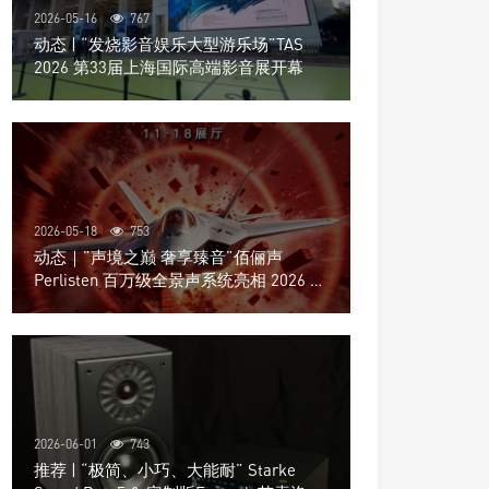
2026-05-16
767
动态 | “发烧影音娱乐大型游乐场”TAS
2026 第33届上海国际高端影音展开幕
2026-05-18
753
动态｜”声境之巅 奢享臻音”佰俪声
Perlisten 百万级全景声系统亮相 2026 北
京国际音响展
2026-06-01
743
推荐 | “极简、小巧、大能耐” Starke