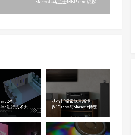
Marantz马兰士MKP icon说起！
innov对
动态 | “探索低音新境
rming进行技术大更
界”Denon与Marantz特定接
收机和前置功放引入 Dirac
Live Bass Control技术