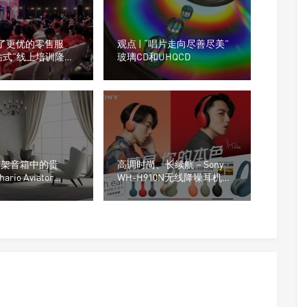
为了更优的零售服
观点 | “唱片走向尽善尽美”
站式”线上培训隆重
玻璃CD和UHQCD
“书架音箱中的贵
高调时尚、长续航－Sony
rio Aviator
WH-H910N无线降噪耳机，
书架音箱
同步推出WH-H810无线耳机