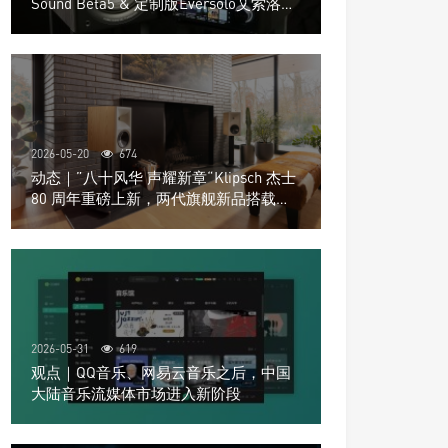
Sound Beta5 & 定制版Eversolo艾索洛
Play音响组合
2026-05-20
674
动态｜”八十风华 声耀新章“Klipsch 杰士
80 周年重磅上新，两代旗舰新品搭载硬
核配置音质再升级
2026-05-31
619
观点｜QQ音乐、网易云音乐之后，中国
大陆音乐流媒体市场进入新阶段