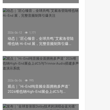
道极致影院
2026-06-12
1,171
动态｜“匠心臻音，全球共鸣”艾索洛登陆
维也纳 Hi-End 展，完整音频矩阵引爆关
注
2026-06-06
995
观点｜“Hi-End纯音频全面拥抱多声道”
2026维也纳High-End展会上dCS与
Trinnov Audio搭建多声道演示系统