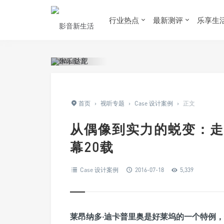
行业热点
最新测评
乐享生
首页
›
视听专题
›
Case 设计案例
›
正文
从偶像到实力的蜕变：走
幕20载
Case 设计案例
2016-07-18
5,339
莱昂纳多·迪卡普里奥是好莱坞的一个特例，