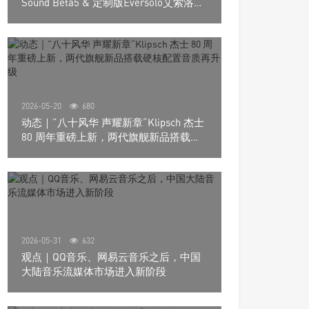
Sound Beta5 & 定制版Eversolo艾索洛
Play音响组合
2026-05-20
680
动态｜”八十风华 声耀新章“Klipsch 杰士
80 周年重磅上新，两代旗舰新品搭载硬
核配置音质再升级
2026-05-31
632
观点｜QQ音乐、网易云音乐之后，中国
大陆音乐流媒体市场进入新阶段