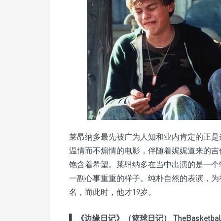
莱昂纳多最先被广为人知和业内肯定的正是
温情而不煽情的电影，伴随着娓娓道来的吉
饱含着希望。莱昂纳多在当中出演的是一个
一副心事重重的样子。纯朴自然的表演，为初
名，而此时，他才19岁。
▌
《边缘日记》（篮球日记） TheBasketball Di