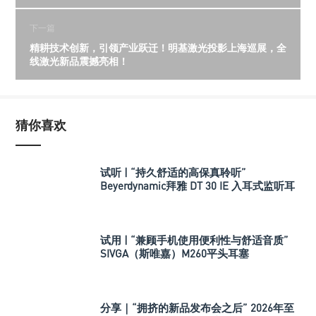
下一篇
精耕技术创新，引领产业跃迁！明基激光投影上海巡展，全
线激光新品震撼亮相！
猜你喜欢
试听 | “持久舒适的高保真聆听”
Beyerdynamic拜雅 DT 30 IE 入耳式监听耳
机
试用 | “兼顾手机使用便利性与舒适音质”
SIVGA（斯唯嘉）M260平头耳塞
分享｜“拥挤的新品发布会之后” 2026年至