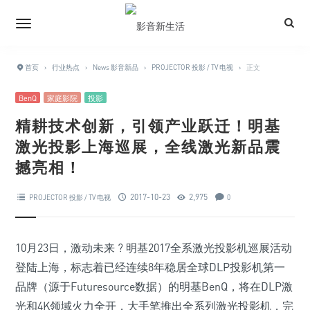
首页
›
行业热点
›
News 影音新品
›
PROJECTOR 投影 / TV 电视
›
正文
BenQ
家庭影院
投影
精耕技术创新，引领产业跃迁！明基
激光投影上海巡展，全线激光新品震
撼亮相！
2017-10-23
2,975
PROJECTOR 投影 / TV 电视
0
10月23日，激动未来 ? 明基2017全系激光投影机巡展活动
登陆上海，标志着已经连续8年稳居全球DLP投影机第一
品牌（源于Futuresource数据）的明基BenQ，将在DLP激
光和4K领域火力全开，大手笔推出全系列激光投影机，完