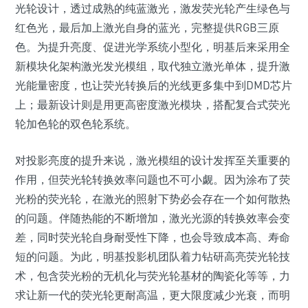
光轮设计，透过成熟的纯蓝激光，激发荧光轮产生绿色与
红色光，最后加上激光自身的蓝光，完整提供RGB三原
色。为提升亮度、促进光学系统小型化，明基后来采用全
新模块化架构激光发光模组，取代独立激光单体，提升激
光能量密度，也让荧光转换后的光线更多集中到DMD芯片
上；最新设计则是用更高密度激光模块，搭配复合式荧光
轮加色轮的双色轮系统。
对投影亮度的提升来说，激光模组的设计发挥至关重要的
作用，但荧光轮转换效率问题也不可小觑。因为涂布了荧
光粉的荧光轮，在激光的照射下势必会存在一个如何散热
的问题。伴随热能的不断增加，激光光源的转换效率会变
差，同时荧光轮自身耐受性下降，也会导致成本高、寿命
短的问题。为此，明基投影机团队着力钻研高亮荧光轮技
术，包含荧光粉的无机化与荧光轮基材的陶瓷化等等，力
求让新一代的荧光轮更耐高温，更大限度减少光衰，而明