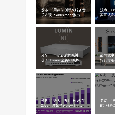
发布｜“用声学创新来服务音
观点｜Proc
乐表现” Sonus faber推出了
案正式发
全新的Olympica G3系列音箱
新设计声
分享｜”串流音质提纯神
品牌故事 
器！“Lumin 全新N1纯旗舰
箱的标准答案
网络交换机正式登场
入式高端
分析 | “现代化的 Hi-Fi 系统”
专访｜“
2026年流媒体音乐在 Hi-
能” 张
Fi（高保真）市场的表现
影音空间