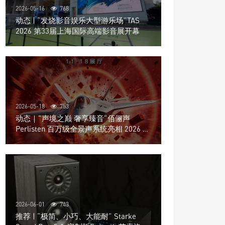
2026-05-16
768
动态 | “发烧影音娱乐大型游乐场”TAS
2026 第33届上海国际高端影音展开幕
2026-05-18
753
动态｜”声境之巅 奢享臻音”佰俪声
Perlisten 百万级全景声系统亮相 2026 北
京国际音响展
2026-06-01
743
推荐 | “极简、小巧、大能耐” Starke