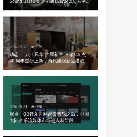
Sound Beta5 & 定制版Eversolo艾索洛
Play音响组合
2026-05-20
675
动态｜”八十风华 声耀新章“Klipsch 杰士
80 周年重磅上新，两代旗舰新品搭载硬
核配置音质再升级
2026-05-31
620
观点｜QQ音乐、网易云音乐之后，中国
大陆音乐流媒体市场进入新阶段