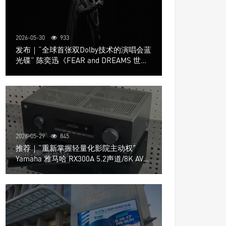
2026-05-30
933
发布｜“全球首张双Dolby技术的演唱会蓝
光碟” 陈奕迅《FEAR and DREAMS 世界
巡回演唱会》4K UHD BD新品发布会
2026-05-29
845
推荐｜“重新掌握轻量化影院主动权”
Yamaha 雅马哈 RX300A 5.2声道/8K AV放
大器