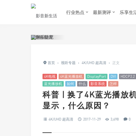
行业热点
最新测评
乐享生
首页
›
视听专题
›
4K/UHD 超高清
›
正文
4K电视
4K蓝光播放机
DisplayPort
DVI
HDCP2.2
蓝光播放机
如何
什么
影音系统
怎样
科普 | 换了4K蓝光播
显示，什么原因？
4K/UHD 超高清
2017-11-29
3,698
0