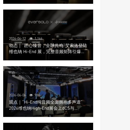
道极致影院
2026-06-12
1,166
动态｜“匠心臻音，全球共鸣”艾索洛登陆
维也纳 Hi-End 展，完整音频矩阵引爆关
注
2026-06-06
988
观点｜“Hi-End纯音频全面拥抱多声道”
2026维也纳High-End展会上dCS与
Trinnov Audio搭建多声道演示系统