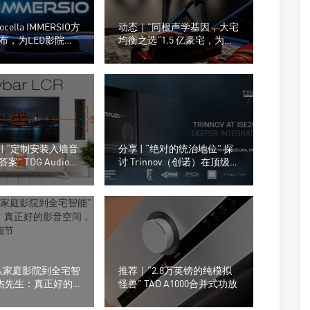
ella IMMERSIO方
动态｜”同根声学基因，大宅
布，为LED影院重
均衡之选“1.5 亿豪宅，为什
音系统
么没用旗舰，却选了
Perlisten A 系列
| “定制安装入墙音
分享 | “绝对的统治地位” 探
” TDG Audio嵌
讨 Trinnov（创诺）在顶级
音响
家庭影院解码方案中的市场
占有率
从家庭影院到全宅智
推荐｜“2.8万英镑的纯模拟
丹杰先生：真正好的
怪兽” TAD A1000合并式功放
，把控每一个细节