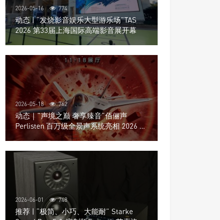
2026-05-16
774
动态 | “发烧影音娱乐大型游乐场”TAS
2026 第33届上海国际高端影音展开幕
2026-05-18
762
动态｜”声境之巅 奢享臻音”佰俪声
Perlisten 百万级全景声系统亮相 2026 北
京国际音响展
2026-06-01
748
推荐 | “极简、小巧、大能耐” Starke