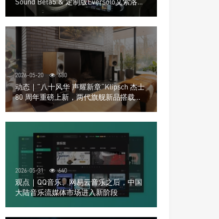
Sound Beta5 & 定制版Eversolo艾索洛
Play音响组合
2026-05-20
680
动态｜”八十风华 声耀新章“Klipsch 杰士
80 周年重磅上新，两代旗舰新品搭载硬
核配置音质再升级
2026-05-31
640
观点｜QQ音乐、网易云音乐之后，中国
大陆音乐流媒体市场进入新阶段