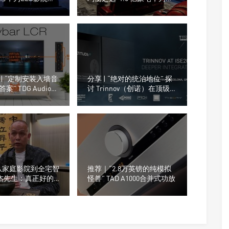
音系统
么没用旗舰，却选了
Perlisten A 系列
| “定制安装入墙音
分享 | “绝对的统治地位” 探
” TDG Audio嵌
讨 Trinnov（创诺）在顶级
音响
家庭影院解码方案中的市场
占有率
从家庭影院到全宅智
推荐｜“2.8万英镑的纯模拟
丹杰先生：真正好的
怪兽” TAD A1000合并式功放
，把控每一个细节