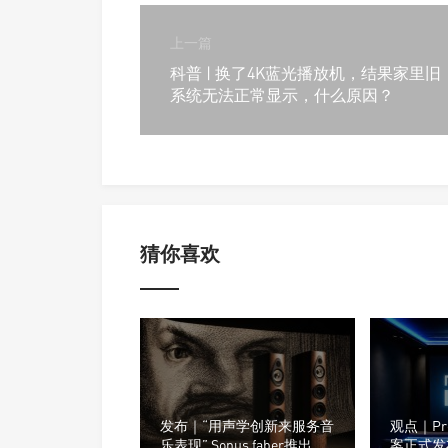
上一篇
科普 | 换了4K蓝光播放机，结果家里旧
系统无法正常显示，什么原因？
猜你喜欢
发布｜“用声学创新来服务音
观点｜Proc
乐表现” Sonus faber推出了
案正式发