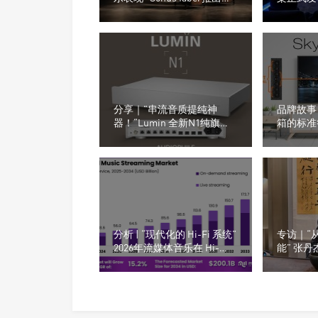
全新的Olympica G3系列音箱
新设计声
分享｜”串流音质提纯神
品牌故事 
器！“Lumin 全新N1纯旗舰
箱的标准答案
网络交换机正式登场
入式高端
分析 | “现代化的 Hi-Fi 系统”
专访｜“
2026年流媒体音乐在 Hi-
能” 张
Fi（高保真）市场的表现
影音空间