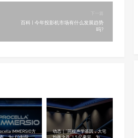
下一篇
百科 | 今年投影机市场有什么发展趋势
吗?
ella IMMERSIO方
动态｜”同根声学基因，大宅
布，为LED影院重
均衡之选“1.5 亿豪宅，为什