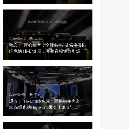
道极致影院
2026-06-12
1,176
动态｜“匠心臻音，全球共鸣”艾索洛登陆
维也纳 Hi-End 展，完整音频矩阵引爆关
注
2026-06-06
998
观点｜“Hi-End纯音频全面拥抱多声道”
2026维也纳High-End展会上dCS与
Trinnov Audio搭建多声道演示系统