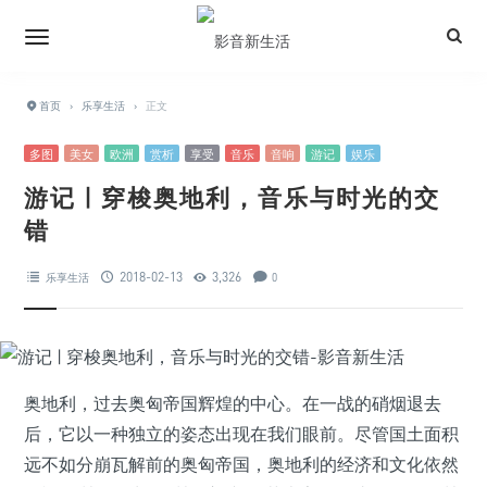
首页
›
乐享生活
›
正文
多图
美女
欧洲
赏析
享受
音乐
音响
游记
娱乐
游记 | 穿梭奥地利，音乐与时光的交
错
2018-02-13
3,326
乐享生活
0
奥地利，过去奥匈帝国辉煌的中心。在一战的硝烟退去
后，它以一种独立的姿态出现在我们眼前。尽管国土面积
远不如分崩瓦解前的奥匈帝国，奥地利的经济和文化依然