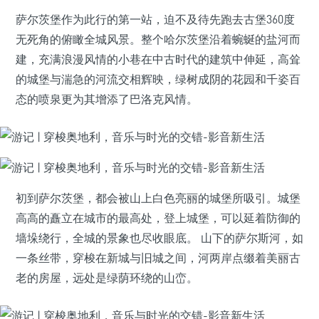
萨尔茨堡作为此行的第一站，迫不及待先跑去古堡360度
无死角的俯瞰全城风景。整个哈尔茨堡沿着蜿蜒的盐河而
建，充满浪漫风情的小巷在中古时代的建筑中伸延，高耸
的城堡与湍急的河流交相辉映，绿树成阴的花园和千姿百
态的喷泉更为其增添了巴洛克风情。
初到萨尔茨堡，都会被山上白色亮丽的城堡所吸引。城堡
高高的矗立在城市的最高处，登上城堡，可以延着防御的
墙垛绕行，全城的景象也尽收眼底。 山下的萨尔斯河，如
一条丝带，穿梭在新城与旧城之间，河两岸点缀着美丽古
老的房屋，远处是绿荫环绕的山峦。