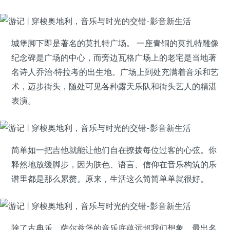
城堡脚下即是著名的莫扎特广场。 一座青铜的莫扎特雕像
纪念碑是广场的中心，而旁边瓦格广场上的老宅是当地著
名诗人乔治·特拉考的出生地。广场上到处充满着音乐和艺
术，迈步街头，随处可见各种露天乐队和街头艺人的精湛
表演。
简单如一把吉他就能让他们自在撩拨每位过客的心弦。你
释然地放缓脚步，因为肤色、语言、信仰在音乐构筑的乐
谱里都是那么累赘。原来，生活这么简简单单就很好。
除了古典乐，萨尔兹堡的音乐底蕴远超我们想象。最出名