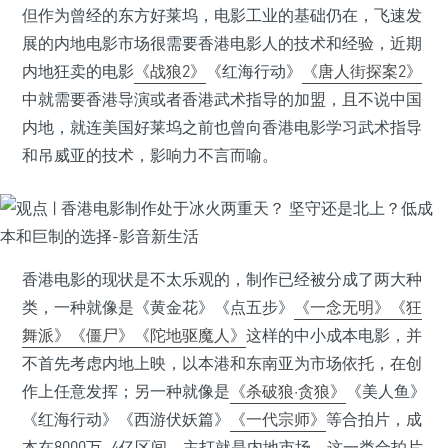
但作为曾经的东方好莱坞，电影工业的基础仍在，飞速发
展的内地电影市场很需要香港电影人的技术和经验，近期
内地狂卖的电影
《战狼2》
《红海行动》
《唐人街探案2》
中就需要香港导演或者香港武术指导的加盟，且不说中国
内地，就连美国好莱坞之前也曾向香港电影学习武术指导
和吊威亚的技术，影响力不言而喻。
香港电影的现状是不太乐观的，制作已经被分成了两大种
类，一种就像是《黄金花》《点五步》
《一念无明》
《狂
舞派》
《僵尸》
《陀地驱魔人》
这样的中小成本电影，并
不首先考虑内地上映，以本港和东南亚为市场依托，在创
作上任意发挥；另一种就像是
《杀破狼·贪狼》
《美人鱼》
《红海行动》《西游伏妖篇》
《一代宗师》
等合拍片，成
本在8000万~4亿区间，主打就是内地市场，这一类合拍片