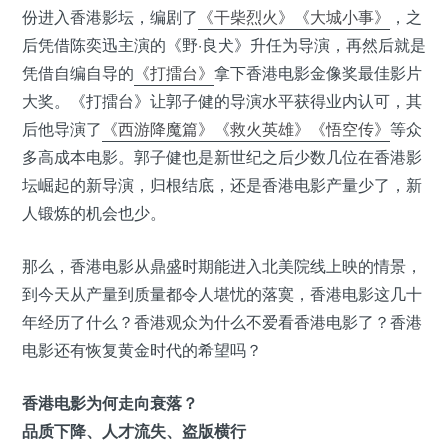
份进入香港影坛，编剧了
《干柴烈火》
《大城小事》
，之
后凭借陈奕迅主演的《野·良犬》升任为导演，再然后就是
凭借自编自导的
《打擂台》
拿下香港电影金像奖最佳影片
大奖。《打擂台》让郭子健的导演水平获得业内认可，其
后他导演了
《西游降魔篇》
《救火英雄》
《悟空传》
等众
多高成本电影。郭子健也是新世纪之后少数几位在香港影
坛崛起的新导演，归根结底，还是香港电影产量少了，新
人锻炼的机会也少。
那么，香港电影从鼎盛时期能进入北美院线上映的情景，
到今天从产量到质量都令人堪忧的落寞，香港电影这几十
年经历了什么？香港观众为什么不爱看香港电影了？香港
电影还有恢复黄金时代的希望吗？
香港电影为何走向衰落？
品质下降、人才流失、盗版横行