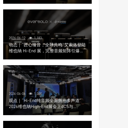
道极致影院
2026-06-12
1,183
动态｜“匠心臻音，全球共鸣”艾索洛登陆
维也纳 Hi-End 展，完整音频矩阵引爆关
注
2026-06-06
1,000
观点｜“Hi-End纯音频全面拥抱多声道”
2026维也纳High-End展会上dCS与
Trinnov Audio搭建多声道演示系统