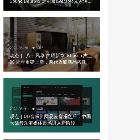
Sound Beta5 & 定制版Eversolo艾索洛
Play音响组合
2026-05-20
687
动态｜”八十风华 声耀新章“Klipsch 杰士
80 周年重磅上新，两代旗舰新品搭载硬
核配置音质再升级
2026-05-31
648
观点｜QQ音乐、网易云音乐之后，中国
大陆音乐流媒体市场进入新阶段