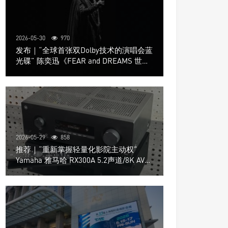
2026-05-30
970
发布｜“全球首张双Dolby技术的演唱会蓝
光碟” 陈奕迅《FEAR and DREAMS 世界
巡回演唱会》4K UHD BD新品发布会
2026-05-29
858
推荐｜“重新掌握轻量化影院主动权”
Yamaha 雅马哈 RX300A 5.2声道/8K AV放
大器