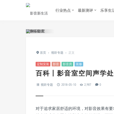
行业热点
最新测评
乐享生
首页
›
视听专题
›
正文
定制安装
影音
影音房
装修
百科丨影音室空间声学处
视听专题
2018-05-10
2,987
0
对于追求家居舒适的环境，对影音效果有要