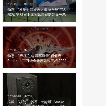
2026-05-16
781
动态 | “发烧影音娱乐大型游乐场”TAS
2026 第33届上海国际高端影音展开幕
2026-05-18
769
动态｜”声境之巅 奢享臻音”佰俪声
Perlisten 百万级全景声系统亮相 2026 北
京国际音响展
2026-06-01
752
推荐 | “极简、小巧、大能耐” Starke