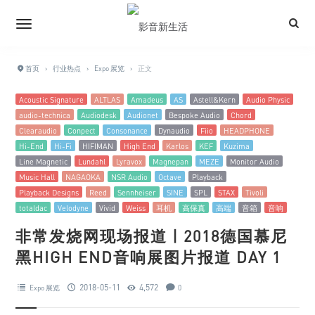
首页
›
行业热点
›
Expo 展览
›
正文
Acoustic Signature
ALTLAS
Amadeus
AS
Astell&Kern
Audio Physic
audio-technica
Audiodesk
Audionet
Bespoke Audio
Chord
Clearaudio
Conpect
Consonance
Dynaudio
Fiio
HEADPHONE
Hi-End
Hi-Fi
HIFIMAN
High End
Karlos
KEF
Kuzima
Line Magnetic
Lundahl
Lyravox
Magnepan
MEZE
Monitor Audio
Music Hall
NAGAOKA
NSR Audio
Octave
Playback
Playback Designs
Reed
Sennheiser
SINE
SPL
STAX
Tivoli
totaldac
Velodyne
Vivid
Weiss
耳机
高保真
高端
音箱
音响
非常发烧网现场报道 | 2018德国慕尼
黑HIGH END音响展图片报道 DAY 1
2018-05-11
4,572
Expo 展览
0