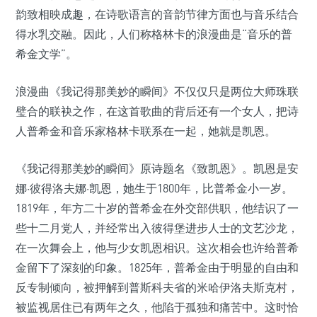
韵致相映成趣，在诗歌语言的音韵节律方面也与音乐结合
得水乳交融。因此，人们称格林卡的浪漫曲是“音乐的普
希金文学”。
浪漫曲《我记得那美妙的瞬间》不仅仅只是两位大师珠联
璧合的联袂之作，在这首歌曲的背后还有一个女人，把诗
人普希金和音乐家格林卡联系在一起，她就是凯恩。
《我记得那美妙的瞬间》原诗题名《致凯恩》。凯恩是安
娜·彼得洛夫娜·凯恩，她生于1800年，比普希金小一岁。
1819年，年方二十岁的普希金在外交部供职，他结识了一
些十二月党人，并经常出入彼得堡进步人士的文艺沙龙，
在一次舞会上，他与少女凯恩相识。这次相会也许给普希
金留下了深刻的印象。1825年，普希金由于明显的自由和
反专制倾向，被押解到普斯科夫省的米哈伊洛夫斯克村，
被监视居住已有两年之久，他陷于孤独和痛苦中。这时恰