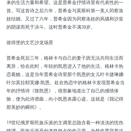
来的生活力量和希望。这是普希金抒情诗里有代表性的一
首。写这首诗之后六年，普希金与莫斯科第一美人冈察洛
娃结婚。又过了六年，普希金因为冈察洛娃的风骚和沙皇
的阴谋而死于决斗。这时普希金不满38岁。
彼得堡的文艺沙龙场景
普希金死后三年，格林卡与自己的妻子因无法共同生活而
离异，恰在此时，年轻的凯恩进入了他的生活。格林卡热
恋着她，这是当年普希金诗里那个凯恩的女儿叶卡捷琳娜·
叶尔莫拉耶芙娜·凯恩。处在热恋中的格林卡发现普希金当
年的抒情诗《致凯恩》，很形象地道出了自己的感情体
验，便为此诗谱曲，向小凯恩表露心迹。这就是《我记得
那美妙的瞬间》。
19世纪俄罗斯民族乐派的主调里总隐含着一种淡淡的忧伤
情调。民族乐派开创者格林卡的作品里，当然也贯穿着这