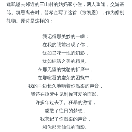
逢凯恩去邻近的三山村的姑妈家小住，两人重逢，交游甚
笃。凯恩离去时，普希金写了这首《致凯恩》，作为赠别
礼物。原诗是这样的：
我记得那美妙的一瞬：
在我的眼前出现了你，
犹如昙花一现的幻影，
犹如纯洁之美的精灵。
在那无望的忧愁的折磨中，
在那喧嚣的虚荣的困扰中，
我的耳边长久地响着你温柔的声音，
我还在睡梦中见到你可爱的面影。
许多年过去了。狂暴的激情，
驱散了往日的梦想，
我忘记了你温柔的声音，
和你那天仙似的面影。