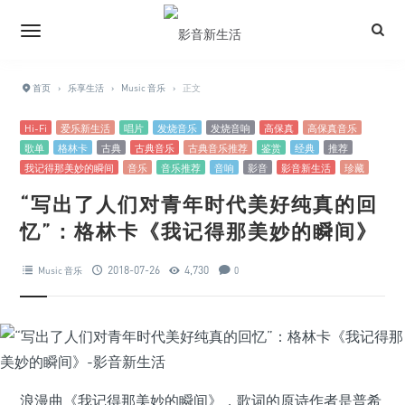
首页
›
乐享生活
›
Music 音乐
›
正文
Hi-Fi
爱乐新生活
唱片
发烧音乐
发烧音响
高保真
高保真音乐
歌单
格林卡
古典
古典音乐
古典音乐推荐
鉴赏
经典
推荐
我记得那美妙的瞬间
音乐
音乐推荐
音响
影音
影音新生活
珍藏
“写出了人们对青年时代美好纯真的回
忆”：格林卡《我记得那美妙的瞬间》
2018-07-26
4,730
Music 音乐
0
浪漫曲《我记得那美妙的瞬间》，歌词的原诗作者是普希