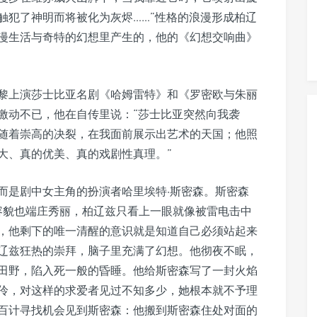
触犯了神明而将被化为灰烬……”性格的浪漫形成柏辽
漫生活与奇特的幻想里产生的，他的《幻想交响曲》
到巴黎上演莎士比亚名剧《哈姆雷特》和《罗密欧与朱丽
激动不已，他在自传里说：“莎士比亚突然向我袭
随着崇高的决裂，在我面前展示出艺术的天国；他照
大、真的优美、真的戏剧性真理。”
而是剧中女主角的扮演者哈里埃特·斯密森。斯密森
，容貌也端庄秀丽，柏辽兹只看上一眼就像被雷电击中
，他剩下的唯一清醒的意识就是知道自己必须站起来
辽兹狂热的崇拜，脑子里充满了幻想。他彻夜不眠，
田野，陷入死一般的昏睡。他给斯密森写了一封火焰
伶，对这样的求爱者见过不知多少，她根本就不予理
百计寻找机会见到斯密森：他搬到斯密森住处对面的