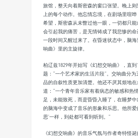
旅馆，整天向着斯密森的窗口张望。晚上则
上的每个动作。他忘情忘境，在剧场里喧哗
希望，斯密森从未瞥过他一眼，一切都只能
会引起我的痛苦，是无情铸成了我悲惨的命
一段时间又醒过来了。在昏迷状态中，脑海
响曲》里的主旋律。
柏辽兹1829年开始写《幻想交响曲》，直到
题：“一个艺术家的生活片段”。交响曲分
品的自叙性质更加清楚。他还不厌其烦地在
道：“一个青年音乐家有着病态的敏感和热
足，未能致死，而是昏昏入睡了，在睡梦中
的脑海中变成了音乐的形象和乐思。他所爱
思’一样，到处都可看到听到。”
《幻想交响曲》的音乐气氛与作者奇特怪诞