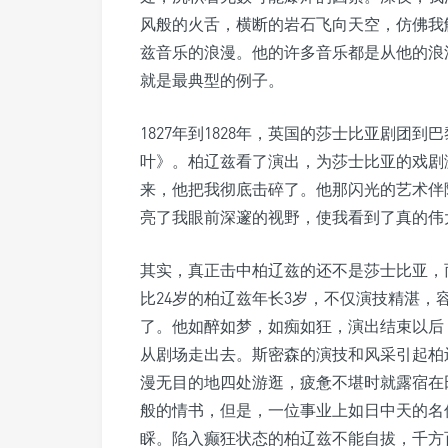
风般的火舌，横断的岩石飞向天空，仿佛我
兹音乐的浪漫。他的许多音乐都是从他的浪
就是最典型的例子。
1827年到1828年，英国的莎士比亚剧团
叶》。柏辽兹看了演出，为莎士比亚的戏剧
来，他把我彻底击碎了。他那闪光的艺术伴
亮了我眼前深邃的视野，使我看到了真的伟
其实，真正击中柏辽兹的还不是莎士比亚，
比24岁的柏辽兹年长3岁，不仅演技精湛
了。他如醉如梦，如痴如狂，演出结束以后
从剧场走出去。斯密森的演技和风采引起柏
漫无目的地四处游逛，疲惫不堪时就露宿在
般的情书，但是，一位事业上如日中天的名
睬。陷入癫狂状态的柏辽兹不能自拔，千方