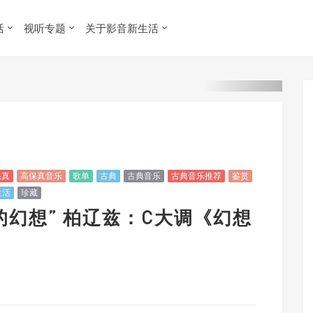
活
视听专题
关于影音新生活
保真
高保真音乐
歌单
古典
古典音乐
古典音乐推荐
鉴赏
生活
珍藏
的幻想” 柏辽兹：C大调《幻想