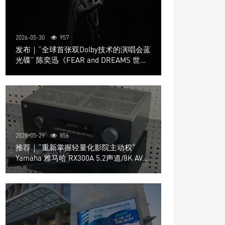
2026-05-30
957
发布｜“全球首张双Dolby技术的演唱会蓝
光碟” 陈奕迅《FEAR and DREAMS 世界
巡回演唱会》4K UHD BD新品发布会
2026-05-29
856
推荐｜“重新掌握轻量化影院主动权”
Yamaha 雅马哈 RX300A 5.2声道/8K AV放
大器