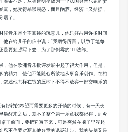
理准备不足，从舞台明星成为一个法国穷音乐家的妻
暴露，她变得暴躁易怒，而且酗酒。经济上又拮据，
分居了。
时候音乐是个不赚钱的玩意儿，他只好占用许多时间
。他在给儿子的信中说：“我病得厉害，以致于笔每
是要勉强写下去，为了那倒霉的100法郎。”
虽然，他在欧洲音乐批评发展中起了很大作用，但是，
多的精力，使他不能随心所欲地从事音乐创作。在柏
，叙述他怎样在钱的压榨下不得不放弃一部交响乐的
还有好转的希望而需要更多的开销的时候，有一天夜
早晨醒来之后，差不多整个第一乐章我都记得，到今
到桌子前面，要把它写下来，可是突然在脑子里浮起
会忍不住要对写其他各章的诱惑让步。我的头脑又是