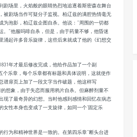
到剧场里，火焰般的眼睛热烈地追逐着斯密森在舞台
，被剧场当作可疑分子监视。柏辽兹的满腔热情毫无
成为泡影，柏辽兹企图自杀。他说：“周围的一切都
运。”他服吗啡自杀，但是，由于药量不够，他昏迷
里涌起许多音乐旋律，这些后来就成了他的《幻想交
1831年才最后修改完成，他给作品加了一个副
为五个乐章，每个乐章都有标题和具体说明，这就使作
总谱扉页上加了一段文字当作破题，他这样写
情的想象，由于失恋而服用鸦片自杀。但麻醉剂量不
出现了最奇异的幻想。当时他感到感情和回忆在病态
的女性本身也变成了一支旋律，如同一个‘固定乐
的行为和精神世界是一致的。在第四乐章“断头台进