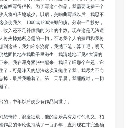
的篇幅写得很长。为了写这个作品，我需要花费三个
收入将相应地减少。以后，交响曲写成以后，我忍不
使我欠上1000或1200法郎的债。分谱一旦抄好，
，收入还不足补偿我的支出的半数。现在这是无法避
人将失掉她所必需的一切，不论我个人的费用和我将
想到这些，我如冷水浇背，我抛下笔，算了吧，明天
仍然固执地在我脑子里滋生，我清楚地听见A大调的
下来。我在浑身紧张中醒来，我唱了唱那个主题，它
住了，可是昨天的想法这次又拖住了我，我尽力不向
忘掉，最后我睡着了。第二天早晨，我睡醒时，一切
逝了。”
写出的，中年以后便少有作品问世了。
幻想奇特，浪漫狂放，他的音乐具有划时代意义。柏
他作品的争论也持续了一百多年，直到现在才完全确