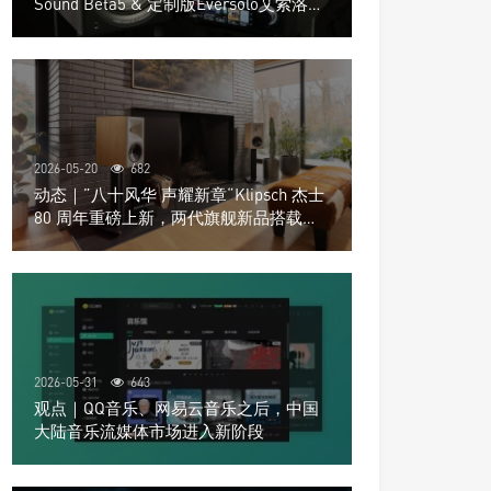
Sound Beta5 & 定制版Eversolo艾索洛
Play音响组合
2026-05-20
682
动态｜”八十风华 声耀新章“Klipsch 杰士
80 周年重磅上新，两代旗舰新品搭载硬
核配置音质再升级
2026-05-31
643
观点｜QQ音乐、网易云音乐之后，中国
大陆音乐流媒体市场进入新阶段