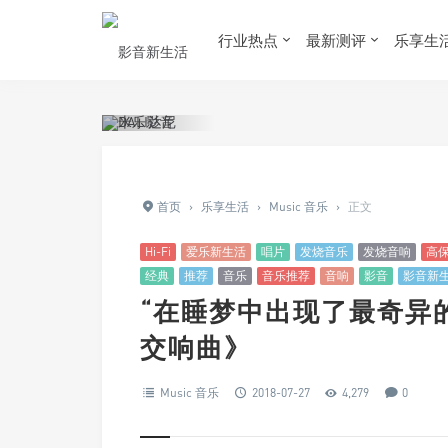
行业热点
最新测评
乐享生
首页
›
乐享生活
›
Music 音乐
›
正文
Hi-Fi
爱乐新生活
唱片
发烧音乐
发烧音响
高
经典
推荐
音乐
音乐推荐
音响
影音
影音新
“在睡梦中出现了最奇异
交响曲》
Music 音乐
2018-07-27
4,279
0