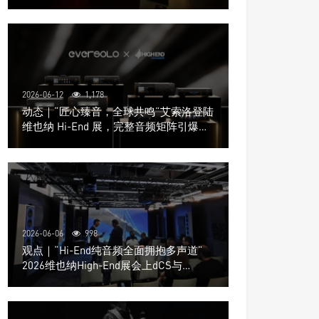
道极致影院
2026-06-12
1,178
动态｜“匠心臻音，全球共鸣”艾索洛登陆
维也纳 Hi-End 展，完整音频矩阵引爆关
注
2026-06-06
998
观点｜“Hi-End纯音频全面拥抱多声道”
2026维也纳High-End展会上dCS与
Trinnov Audio搭建多声道演示系统