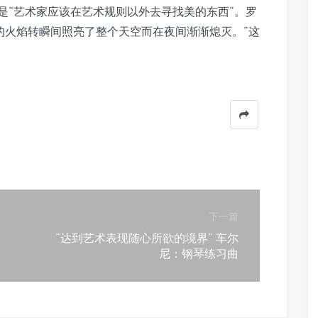
是“艺术家应该在艺术规则以外去寻找美的东西”。罗
的火焰转瞬间照亮了整个天空而在夜间渐渐熄灭。”这
下一篇
“达到艺术表现随心所欲的境界” 车尔
尼：钢琴练习曲