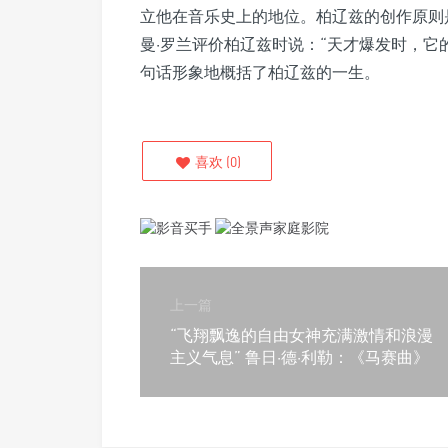
立他在音乐史上的地位。柏辽兹的创作原则
曼·罗兰评价柏辽兹时说：“天才爆发时，它
句话形象地概括了柏辽兹的一生。
喜欢
(
0
)
上一篇
“飞翔飘逸的自由女神充满激情和浪漫
主义气息” 鲁日·德·利勒：《马赛曲》