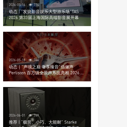
2026-05-16
774
动态 | “发烧影音娱乐大型游乐场”TAS
2026 第33届上海国际高端影音展开幕
2026-05-18
764
动态｜”声境之巅 奢享臻音”佰俪声
Perlisten 百万级全景声系统亮相 2026 北
京国际音响展
2026-06-01
749
推荐 | “极简、小巧、大能耐” Starke