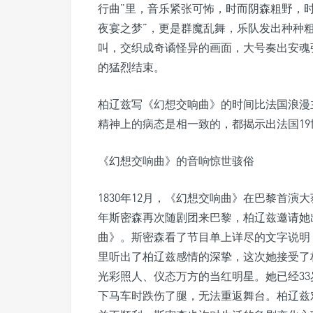
行曲”里，音乐紧张可怖，时而阴森粗野，
夜宴之梦”，更是群魔乱舞，乐队发出种种
叫，交织成奇谲怪异的画面，大号奏出安魂
的猛烈结束。
柏辽兹写《幻想交响曲》的时间比法国浪漫
精神上的病态是相一致的，都揭示出法国1
《幻想交响曲》的音响惊世骇俗
1830年12月，《幻想交响曲》在巴黎首演大
年斯密森再次随剧团来巴黎，柏辽兹邀请她
曲》。斯密森看了节目单上详尽的文字说明
里听出了柏辽兹感情的深挚，这次她接受了
光彩照人、仪态万方的当红明星。她已经3
下马车时跌伤了腿，无法重返舞台。柏辽兹