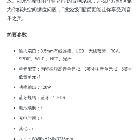
放。如果你希望有个简约型的音响系统，那么trdVolo A能
为你解决空间摆位问题，“发烧级”配置更能让你享受到音
乐之美。
简要参数
输入端口：3.5mm有线连接、USB、无线蓝牙、RCA、
SPDIF、Wi-Fi、NFC、光纤
单元配置：陶瓷振膜高音单元×2、3英寸中音单元×2、5英寸
低音单元×1
功率输出：120W
蓝牙规格：蓝牙2.1+EDR
电池续航：/
充电时间：/
其他：/
尺寸：W450×H160×D238mm