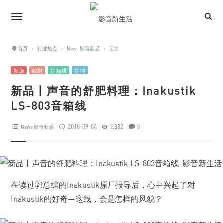
首页
›
行业热点
›
News 影音新品
›
正文
发烧
线材
音箱线
音响
新品丨声音的舒肥料理：Inakustik
LS-803音箱线
2018-09-04
2,382
News 影音新品
0
在读过郭总编的Inakustik原厂报导后，心中兴起了对
Inakustik的好奇—这线，会是怎样的风貌？