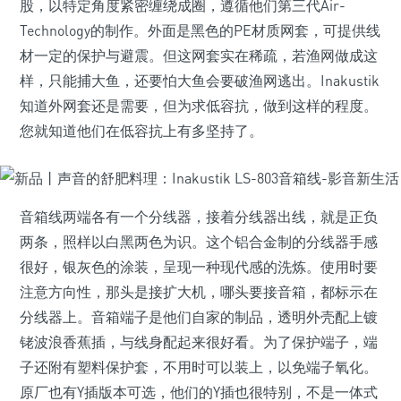
股，以特定角度紧密缠绕成圈，遵循他们第三代Air-
Technology的制作。外面是黑色的PE材质网套，可提供线
材一定的保护与避震。但这网套实在稀疏，若渔网做成这
样，只能捕大鱼，还要怕大鱼会要破渔网逃出。Inakustik
知道外网套还是需要，但为求低容抗，做到这样的程度。
您就知道他们在低容抗上有多坚持了。
音箱线两端各有一个分线器，接着分线器出线，就是正负
两条，照样以白黑两色为识。这个铝合金制的分线器手感
很好，银灰色的涂装，呈现一种现代感的洗炼。使用时要
注意方向性，那头是接扩大机，哪头要接音箱，都标示在
分线器上。音箱端子是他们自家的制品，透明外壳配上镀
铑波浪香蕉插，与线身配起来很好看。为了保护端子，端
子还附有塑料保护套，不用时可以装上，以免端子氧化。
原厂也有Y插版本可选，他们的Y插也很特别，不是一体式