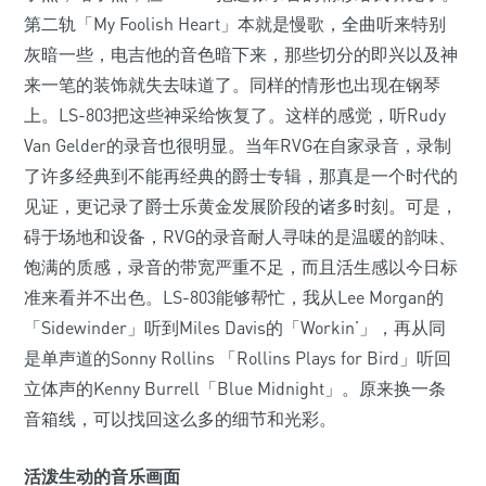
第二轨「My Foolish Heart」本就是慢歌，全曲听来特别
灰暗一些，电吉他的音色暗下来，那些切分的即兴以及神
来一笔的装饰就失去味道了。同样的情形也出现在钢琴
上。LS-803把这些神采给恢复了。这样的感觉，听Rudy
Van Gelder的录音也很明显。当年RVG在自家录音，录制
了许多经典到不能再经典的爵士专辑，那真是一个时代的
见证，更记录了爵士乐黄金发展阶段的诸多时刻。可是，
碍于场地和设备，RVG的录音耐人寻味的是温暖的韵味、
饱满的质感，录音的带宽严重不足，而且活生感以今日标
准来看并不出色。LS-803能够帮忙，我从Lee Morgan的
「Sidewinder」听到Miles Davis的「Workin’」，再从同
是单声道的Sonny Rollins 「Rollins Plays for Bird」听回
立体声的Kenny Burrell「Blue Midnight」。原来换一条
音箱线，可以找回这么多的细节和光彩。
活泼生动的音乐画面