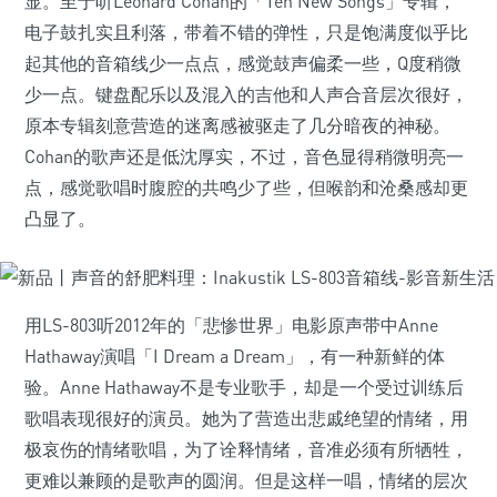
显。至于听Leonard Cohan的「Ten New Songs」专辑，
电子鼓扎实且利落，带着不错的弹性，只是饱满度似乎比
起其他的音箱线少一点点，感觉鼓声偏柔一些，Q度稍微
少一点。键盘配乐以及混入的吉他和人声合音层次很好，
原本专辑刻意营造的迷离感被驱走了几分暗夜的神秘。
Cohan的歌声还是低沈厚实，不过，音色显得稍微明亮一
点，感觉歌唱时腹腔的共鸣少了些，但喉韵和沧桑感却更
凸显了。
用LS-803听2012年的「悲惨世界」电影原声带中Anne
Hathaway演唱「I Dream a Dream」，有一种新鲜的体
验。Anne Hathaway不是专业歌手，却是一个受过训练后
歌唱表现很好的演员。她为了营造出悲戚绝望的情绪，用
极哀伤的情绪歌唱，为了诠释情绪，音准必须有所牺牲，
更难以兼顾的是歌声的圆润。但是这样一唱，情绪的层次