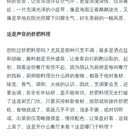
轻的音质，让音乐漂浮在空气中，更显浪漫深情。弦乐奏
起，一片充满光泽的小提琴，像是海面泛着粼粼波光，又
像是草地在阳光照耀下闪耀生气，好生美丽的一幅风景。
这是声音的舒肥料理
您吃过舒肥料里吗？尤其是那种只烹不调，最多是洒点盐
和胡椒，酱料都是另外盛装，让食客自行斟酌沾取的。起
初，我看这些餐厅有些不起。因为我认为厨师是每间餐厅
的指标，厨师能料理出什么样的食物，都基于他对食材、
味觉、香气、调和、火候的认识，因此，烹调要会烹，还
要会调，若非长年钻研，盖不能有功。舒肥料理完全打破
了这道厨艺门坎。只要买得鲜新食材，按部就班操作舒肥
机，食物就成了。菜蔬几乎不切，顶多手撕，或对切即
成。出菜前仅需略微摆盘，懂得配色，让菜盘好看，这就
上菜了。这是开什么餐厅来着？这是哪门子料理？