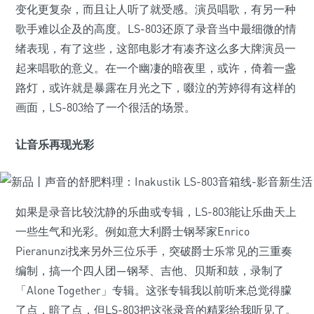
变化更复杂，而且让人听了就受感。演员唱歌，有另一种
歌手难以企及的高度。LS-803还原了录音当中最细微的情
绪表现，有了这些，这部电影才有凑齐这么多大牌演员一
起来唱歌的意义。在一个幽凄的暗夜里，或许，倚着一盏
路灯，或许就是暴露在月光之下，啜泣的芳婷得有这样的
画面，LS-803给了一个很活的场景。
让音乐再现光彩
如果是录音比较沈静的乐曲或专辑，LS-803能让乐曲天上
一些生气和光彩。例如意大利爵士钢琴家Enrico
Pieranunzi找来另外三位乐手，突破爵士乐常见的三重奏
编制，搞一个四人团—钢琴、吉他、贝斯和鼓，录制了
「Alone Together」专辑。这张专辑我以前听来总觉得朦
了点，暗了点，但LS-803把这张录音的精彩给我听见了。