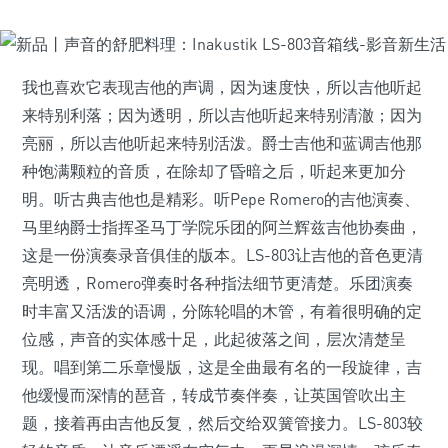
我也喜欢它表现吉他的声调，因为速度快，所以吉他听起
来特别利落；因为透明，所以吉他听起来特别清澈；因为
亮丽，所以吉他听起来特别活泼。爵士吉他和蓝调吉他那
种饱满颗粒的音质，在除却了昏暗之后，听起来更加分
明。听古典吉他也是精彩。听Pepe Romero的吉他演奏、
马里纳爵士指挥圣马丁学院乐团的阿兰辉兹吉他协奏曲，
这是一份演奏录音俱佳的版本。LS-803让吉他的音色更清
亮明透，Romero弹奏时各种指法细节更清楚。乐团演奏
时丰富又活泼的语调，分陈轮唱的木管，有着很明确的定
位感，声音的实体感十足，此起彼落之间，层次清楚呈
现。唱到第二乐章慢版，这是全曲最有名的一段旋律，吉
他缓慢而深情的琶音，转成节奏伴奏，让英国管吹出主
题，接着再由吉他反复，然后交给双簧管接力。LS-803较