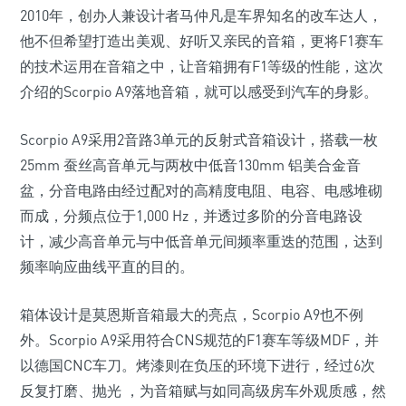
2010年，创办人兼设计者马仲凡是车界知名的改车达人，
他不但希望打造出美观、好听又亲民的音箱，更将F1赛车
的技术运用在音箱之中，让音箱拥有F1等级的性能，这次
介绍的Scorpio A9落地音箱，就可以感受到汽车的身影。
Scorpio A9采用2音路3单元的反射式音箱设计，搭载一枚
25mm 蚕丝高音单元与两枚中低音130mm 铝美合金音
盆，分音电路由经过配对的高精度电阻、电容、电感堆砌
而成，分频点位于1,000 Hz，并透过多阶的分音电路设
计，减少高音单元与中低音单元间频率重迭的范围，达到
频率响应曲线平直的目的。
箱体设计是莫恩斯音箱最大的亮点，Scorpio A9也不例
外。Scorpio A9采用符合CNS规范的F1赛车等级MDF，并
以德国CNC车刀。烤漆则在负压的环境下进行，经过6次
反复打磨、抛光 ，为音箱赋与如同高级房车外观质感，然