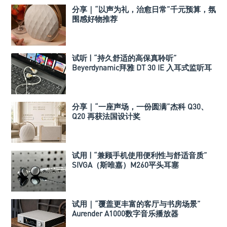
分享｜“以声为礼，治愈日常”千元预算，氛
围感好物推荐
试听 | “持久舒适的高保真聆听”
Beyerdynamic拜雅 DT 30 IE 入耳式监听耳
机
分享｜“一座声场，一份圆满”杰科 Q30、
Q20 再获法国设计奖
试用 | “兼顾手机使用便利性与舒适音质”
SIVGA（斯唯嘉）M260平头耳塞
试用｜“覆盖更丰富的客厅与书房场景”
Aurender A1000数字音乐播放器