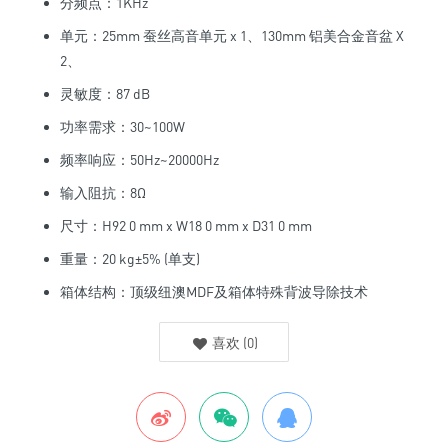
分频点：1KHz
单元：25mm 蚕丝高音单元 x 1、130mm 铝美合金音盆 X
2、
灵敏度：87 dB
功率需求：30~100W
频率响应：50Hz~20000Hz
输入阻抗：8Ω
尺寸：H92 0 mm x W18 0 mm x D31 0 mm
重量：20 kg±5% (单支)
箱体结构：顶级纽澳MDF及箱体特殊背波导除技术
喜欢
(
0
)