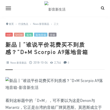
首页
›
行业热点
›
News 影音新品
›
正文
HIFI
SHOW
落地
落地音箱
音箱
新品丨“谁说平价花费买不到质
感？”D+M Scorpio A9落地音箱
2018-10-04
2,744
News 影音新品
0
看到这标题中的「D+M」，可不要以为这是Denon与
Marantz，它正是台湾的音箱厂牌莫恩斯。莫恩斯成立于