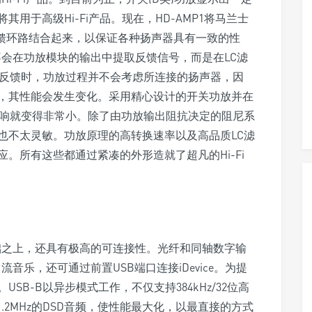
用于高级Hi-Fi产品。现在，HD-AMP1将马兰士
反馈环路结合起来，以保证各种扬声器具有一致的性
1不会在功放模块的输出中提取反馈信号，而是在LC滤
取反馈时，功放过程并不会考虑所连接的扬声器，因
，其性能会发生变化。采用精心设计的开关功放并在
影响就变得非常小。除了由功放输出阻抗决定的阻尼系
也不太灵敏。功放原理的高转换速率以及高品质LC滤
。所有这些都通过紧凑的外形造就了超凡的Hi-Fi
基础之上，还具有极高的可连接性。光纤和同轴数字输
流音乐，还可通过前置USB端口连接iDevice。为提
B-B以异步模式工作，不仅支持384kHz/32位高
至11.2MHz的DSD音频，使性能最大化，以最直接的方式