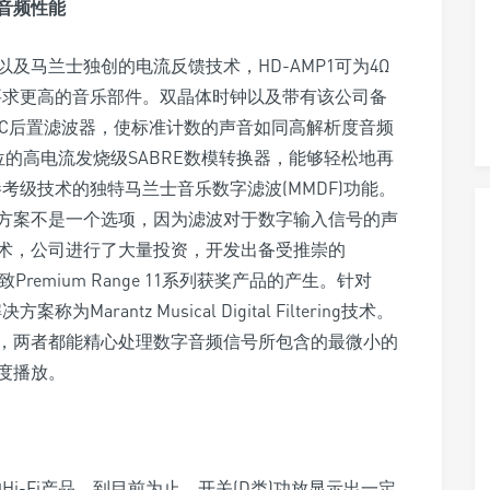
音频性能
及马兰士独创的电流反馈技术，HD-AMP1可为4Ω
哪怕要求更高的音乐部件。双晶体时钟以及带有该公司备
AC后置滤波器，使标准计数的声音如同高解析度音频
2位的高电流发烧级SABRE数模转换器，能够轻松地再
参考级技术的独特马兰士音乐数字滤波(MMDF)功能。
方案不是一个选项，因为滤波对于数字输入信号的声
术，公司进行了大量投资，开发出备受推崇的
技术导致Premium Range 11系列获奖产品的产生。针对
rantz Musical Digital Filtering技术。
，两者都能精心处理数字音频信号所包含的最微小的
度播放。
Hi-Fi产品。到目前为止，开关(D类)功放显示出一定