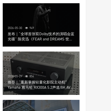
2026-05-30
949
发布｜“全球首张双Dolby技术的演唱会蓝
光碟” 陈奕迅《FEAR and DREAMS 世界
巡回演唱会》4K UHD BD新品发布会
2026-05-29
854
推荐｜“重新掌握轻量化影院主动权”
Yamaha 雅马哈 RX300A 5.2声道/8K AV放
大器