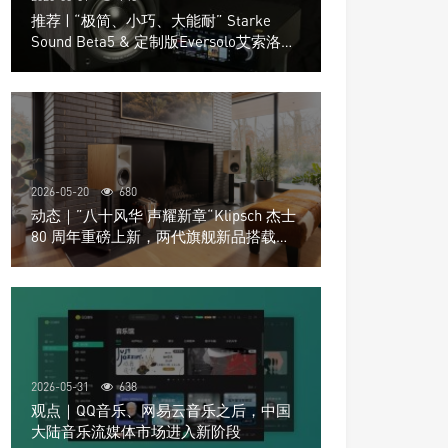
推荐 | “极简、小巧、大能耐” Starke
Sound Beta5 & 定制版Eversolo艾索洛
Play音响组合
2026-05-20
680
动态｜”八十风华 声耀新章“Klipsch 杰士
80 周年重磅上新，两代旗舰新品搭载硬
核配置音质再升级
2026-05-31
638
观点｜QQ音乐、网易云音乐之后，中国
大陆音乐流媒体市场进入新阶段