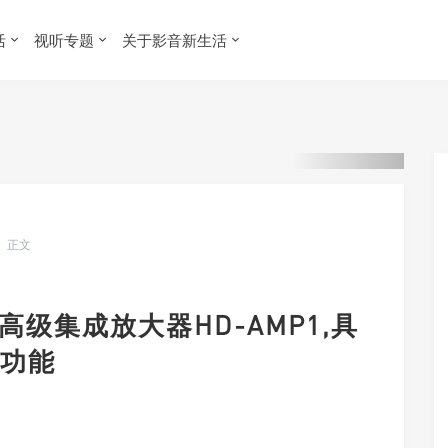
ot/iavlife.com/wp-content/themes/Grace-8.6.0/functions_suxingme.ph
活
视听专题
关于影音新生活
正文
款高级集成放大器HD-AMP1,具
功能