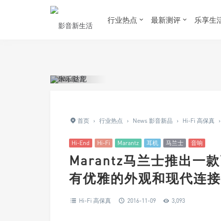
Warning
: Trying to access array offset on value of type bool in
/www/wwwro
行业热点
最新测评
乐享生
首页
›
行业热点
›
News 影音新品
›
Hi-Fi 高保真
›
Hi-End
Hi-Fi
Marantz
耳机
马兰士
音响
Marantz马兰士推出一
有优雅的外观和现代连接
Hi-Fi 高保真
2016-11-09
3,093