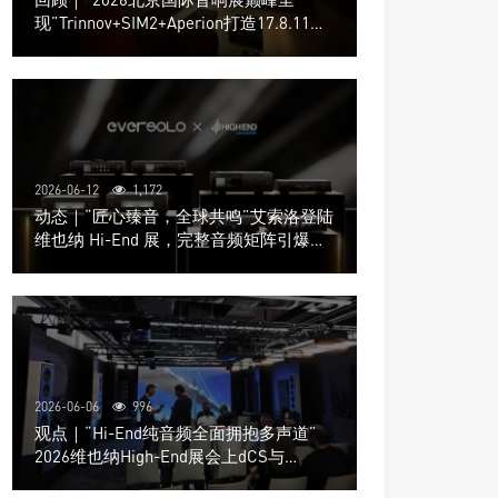
现”Trinnov+SIM2+Aperion打造17.8.11声
道极致影院
2026-06-12
1,172
动态｜“匠心臻音，全球共鸣”艾索洛登陆
维也纳 Hi-End 展，完整音频矩阵引爆关
注
2026-06-06
996
观点｜“Hi-End纯音频全面拥抱多声道”
2026维也纳High-End展会上dCS与
Trinnov Audio搭建多声道演示系统