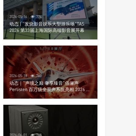
2026-05-16
774
动态 | “发烧影音娱乐大型游乐场”TAS
2026 第33届上海国际高端影音展开幕
2026-05-18
760
动态｜”声境之巅 奢享臻音”佰俪声
Perlisten 百万级全景声系统亮相 2026 北
京国际音响展
2026-06-01
748