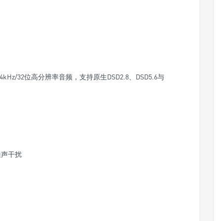
kHz/32位高分辨率音频，支持原生DSD2.8、DSD5.6与
噪声干扰