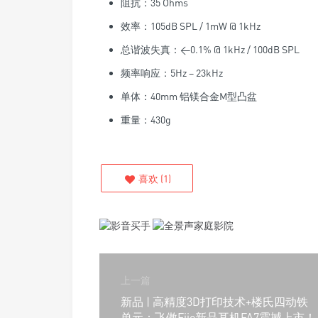
阻抗：35 Ohms
效率：105dB SPL / 1mW @ 1kHz
总谐波失真：<0.1% @ 1kHz / 100dB SPL
频率响应：5Hz – 23kHz
单体：40mm 铝镁合金M型凸盆
重量：430g
喜欢
(
1
)
上一篇
新品 | 高精度3D打印技术+楼氏四动铁
单元：飞傲Fiio新品耳机FA7震撼上市！