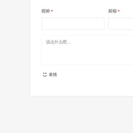
昵称
邮箱
*
*
表情