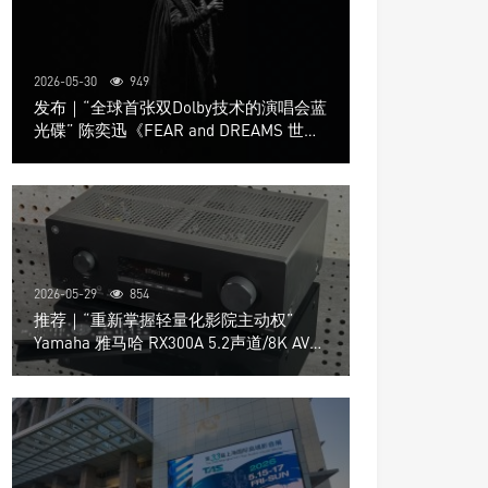
2026-05-30
949
发布｜“全球首张双Dolby技术的演唱会蓝
光碟” 陈奕迅《FEAR and DREAMS 世界
巡回演唱会》4K UHD BD新品发布会
2026-05-29
854
推荐｜“重新掌握轻量化影院主动权”
Yamaha 雅马哈 RX300A 5.2声道/8K AV放
大器