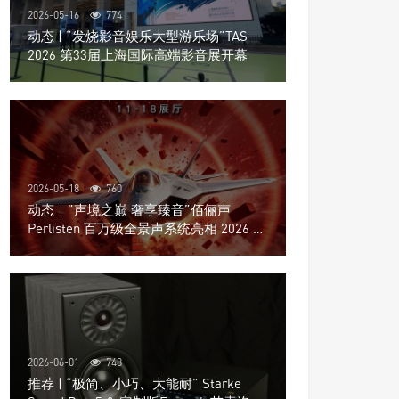
2026-05-16
774
动态 | “发烧影音娱乐大型游乐场”TAS
2026 第33届上海国际高端影音展开幕
2026-05-18
760
动态｜”声境之巅 奢享臻音”佰俪声
Perlisten 百万级全景声系统亮相 2026 北
京国际音响展
2026-06-01
748
推荐 | “极简、小巧、大能耐” Starke