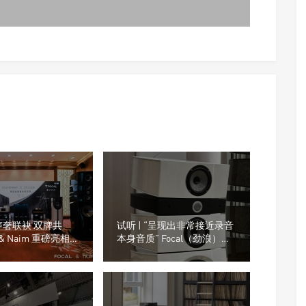
声奢联袂 双牌共
试听 | “呈现出非常接近录音
l & Naim 重磅亮相
本身音质” Focal（劲浪）
TAS 上海国际高级影音
Stella Utopia EM Evo落地音
箱