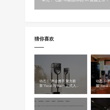
猜你喜欢
动态｜“声企携手 聚力新
动态｜”
章”Focal 与 Naim 正式入驻
耀“Foca
Barco 集团，开启发展新征
2026 
程
展