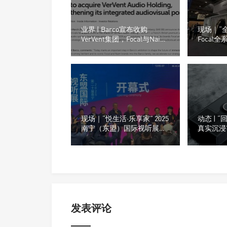
业界 | Barco宣布收购
现场｜“全
VerVent集团，Focal与Naim
Focal
或将进入全新阶段
ISE2026
现场｜“悦生活·乐享家” 2025
动态 | 
南宁（东盟）国际视听展回
真实沉浸”
顾
Mu-so He
发表评论