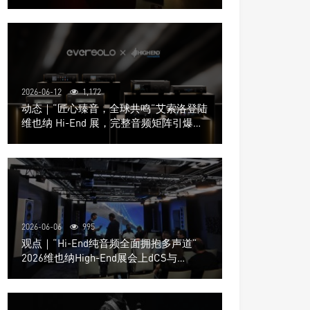
道极致影院
2026-06-12
1,172
动态｜“匠心臻音，全球共鸣”艾索洛登陆
维也纳 Hi-End 展，完整音频矩阵引爆关
注
2026-06-06
995
观点｜“Hi-End纯音频全面拥抱多声道”
2026维也纳High-End展会上dCS与
Trinnov Audio搭建多声道演示系统