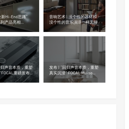
新Hi-End思路”
音响艺术 | 没个性的器材和
全系列产品亮相
没个性的音乐演绎一样无聊
“回归声音本质，重塑
发布 | “回归声音本质，重塑
FOCAL重磅发布
真实沉浸” FOCAL Mu-so
kla
Hekla