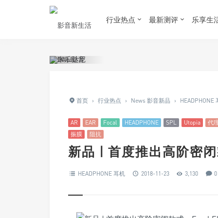
行业热点
最新测评
乐享生
首页
›
行业热点
›
News 影音新品
›
HEADPHONE
AR
EAR
Focal
HEADPHONE
SPL
Utopia
代
振膜
阻抗
新品 | 首度推出高阶密闭款
HEADPHONE 耳机
2018-11-23
3,130
0