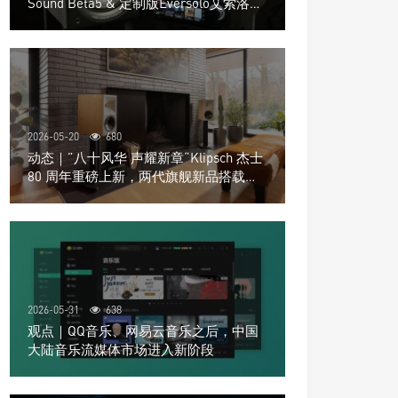
Sound Beta5 & 定制版Eversolo艾索洛
Play音响组合
2026-05-20
680
动态｜”八十风华 声耀新章“Klipsch 杰士
80 周年重磅上新，两代旗舰新品搭载硬
核配置音质再升级
2026-05-31
638
观点｜QQ音乐、网易云音乐之后，中国
大陆音乐流媒体市场进入新阶段