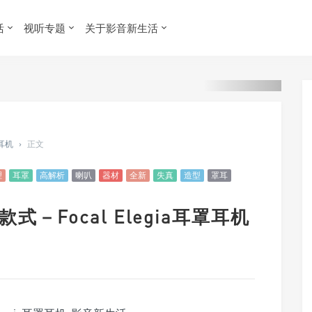
活
视听专题
关于影音新生活
 耳机
›
正文
理
耳罩
高解析
喇叭
器材
全新
失真
造型
罩耳
式－Focal Elegia耳罩耳机