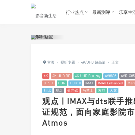
行业热点
最新测评
乐享生
首页
›
视听专题
›
4K/UHD 超高清
›
正文
4K
4K UHD BD
4K UHD Blu-ray
AV8805
AVR-X85
DTS:X
HDR
HDR10
IMAX
IMAX Enhanced
Mar
杜比
观点
蓝光碟
马兰士
索尼
天龙
观点 | IMAX与dts联手推
证规范，面向家庭影院市场挑战
Atmos