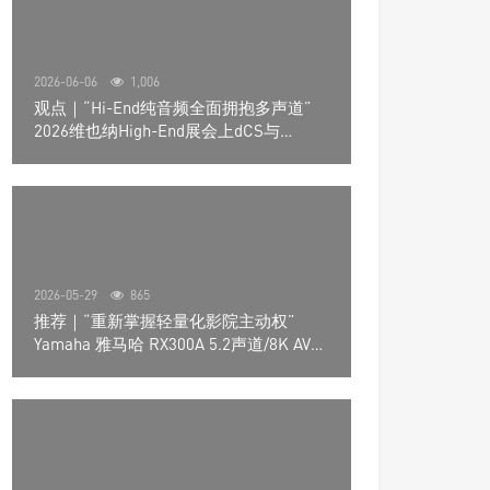
2026-06-06
1,006
观点｜“Hi-End纯音频全面拥抱多声道”
2026维也纳High-End展会上dCS与
Trinnov Audio搭建多声道演示系统
2026-05-29
865
推荐｜“重新掌握轻量化影院主动权”
Yamaha 雅马哈 RX300A 5.2声道/8K AV放
大器