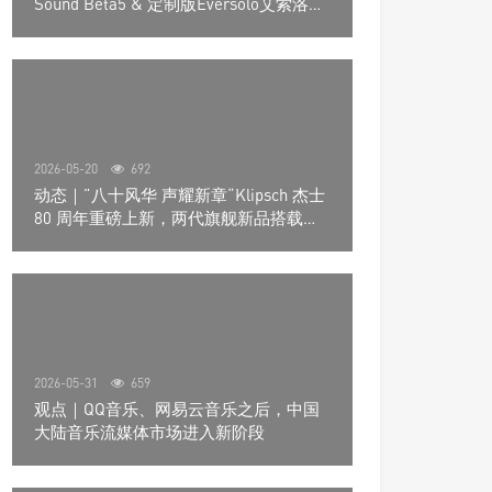
Sound Beta5 & 定制版Eversolo艾索洛
Play音响组合
2026-05-20
692
动态｜”八十风华 声耀新章“Klipsch 杰士
80 周年重磅上新，两代旗舰新品搭载硬
核配置音质再升级
2026-05-31
659
观点｜QQ音乐、网易云音乐之后，中国
大陆音乐流媒体市场进入新阶段