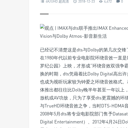
4K/UHD 超高清
2018-12-23
4,472
0
已经记不清楚这是dts与Dolby的第几次
在1980年代以前专业电影院环绕音效一直是D
罗纪公园》上映，才形成“环绕音效双强争霸”的
换的时期，dts凭藉着比Dolby Digit
也成为视听玩家较为钟爱之环绕音效格式。尽
体推出都往往比Dolby晚半年甚至一年以
放机或AV功放，只为了享受dts更震撼的环绕
与TrueHD环绕音效之争，当时DTS-HDMA
2008年5月dts将专业电影院部门售予Datasat Co
Digital Entertainment）、2012年4