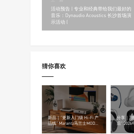
活动预告 | 专业和经典带给我们最好的
音乐：Dynaudio Acoustics 长沙首场演
示活动 (
猜你喜欢
新品｜“更新入门级 Hi-Fi 产
分享｜“
品线” Marantz马兰士MODEL
后” 20
70合并式功放与CD 70播放
的8款耳