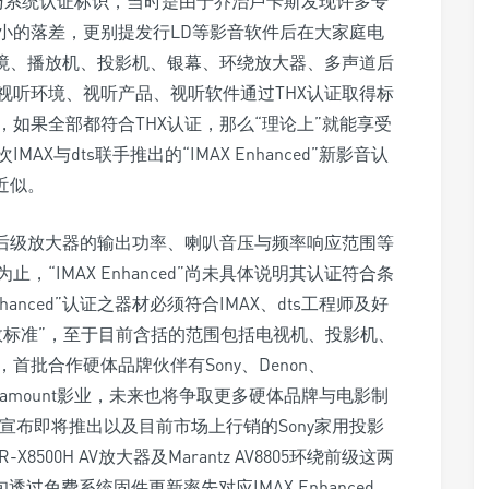
制品与系统认证标识，当时是由于乔治卢卡斯发现许多专
小的落差，更别提发行LD等影音软件后在大家庭电
环境、播放机、投影机、银幕、环绕放大器、多声道后
视听环境、视听产品、视听软件通过THX认证取得标
如果全部都符合THX认证，那么“理论上”就能享受
与dts联手推出的“IMAX Enhanced”新影音认
近似。
、后级放大器的输出功率、喇叭音压与频率响应范围等
“IMAX Enhanced”尚未具体说明其认证符合条
anced”认证之器材必须符合IMAX、dts工程师及好
效标准”，至于目前含括的范围包括电视机、投影机、
批合作硬体品牌伙伴有Sony、Denon、
Paramount影业，未来也将争取更多硬体品牌与电影制
ny已宣布即将推出以及目前市场上行销的Sony家用投影
R-X8500H AV放大器及Marantz AV8805环绕前级这两
透过免费系统固件更新率先对应IMAX Enhanced，