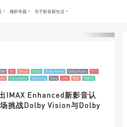
活
视听专题
关于影音新生活
00H
BD
Denon
Dolby
Dolby Atmos
Dolby Vision
DTS
antz
Pannasonic
Samsung
Sony
UHD
电影
电影院
出IMAX Enhanced新影音认
Dolby Vision与Dolby