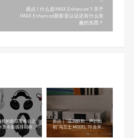
观点 | 什么是IMAX Enhanced？关于
IMAX Enhanced新影音认证还有什么有
趣的东西？
拥挤的新品发布会之
新品｜“温润醇和，声韵如
26年至今最值得期待
初”马兰士 MODEL 70 合并功
机产品
放 & CD 70 播放器正式发布