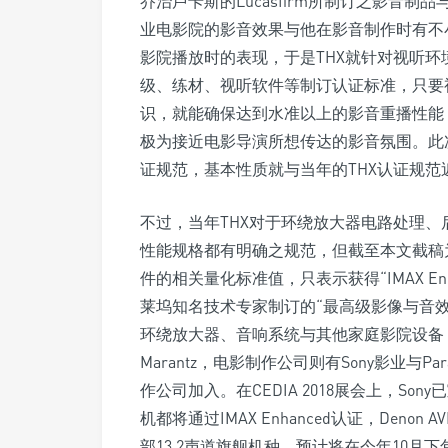
乔治卢卡斯的Lucasfirm所制订之影音
业电影院的影音效果与他在影音制作时有不
影院播放时的表现，于是THX就针对视听
级、练材、视听软件等制订认证标准，只要
识，就能确保达到水准以上的影音重播性能，
极为接近电影导演所想传达的影音氛围。此次IMAX
证规范，基本性质就与当年的THX认证规范
不过，当年THX对于环绕放大器电路处理
性能规格都有明确之规范，但截至本文截稿为止，
件的相关量化标准值，只表示获得“IMAX Enh
莱坞知名技术专家制订的“最高级影像与音
环绕放大器、音响系统与其他家庭影院设备，首
Marantz，电影制作公司则有Sony影业与
作公司加入。在CEDIA 2018展会上，So
机都将通过IMAX Enhanced认证，Denon AV
部13.2声道旗舰机种，预计将在今年10月下旬