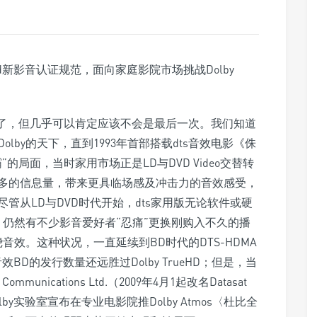
交锋了，但几乎可以肯定应该不会是最后一次。我们知道
olby的天下，直到1993年首部搭载dts音效电影《侏
局面，当时家用市场正是LD与DVD Video交替转
al高出许多的信息量，带来更具临场感及冲击力的音效感受，
管从LD与DVD时代开始，dts家用版无论软件或硬
上，仍然有不少影音爱好者“忍痛”更换刚购入不久的播
音效。这种状况，一直延续到BD时代的DTS-HDMA
音效BD的发行数量还远胜过Dolby TrueHD；但是，当
mmunications Ltd.（2009年4月1起改名Datasat
月24日Dolby实验室宣布在专业电影院推Dolby Atmos〈杜比全