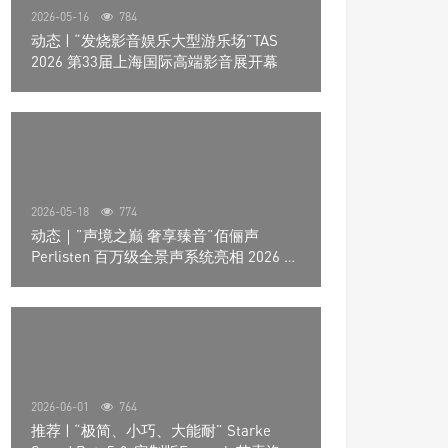
2026-05-16
784
动态 | “发烧影音娱乐大型游乐场”TAS
2026 第33届上海国际高端影音展开幕
2026-05-18
774
动态｜”声境之巅 奢享臻音”佰俪声
Perlisten 百万级全景声系统亮相 2026 北
京国际音响展
2026-06-01
764
推荐 | “极简、小巧、大能耐” Starke