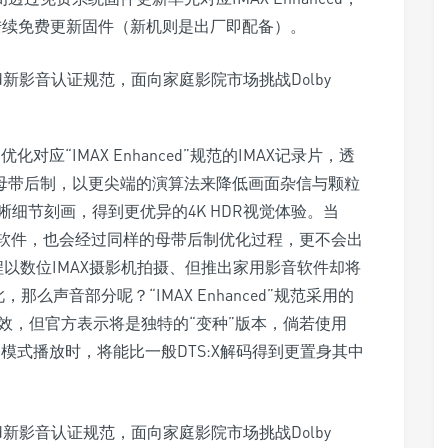
也会陆续免费更新固件（新机则是出厂即配备）。
应“IMAX Enhanced”规范的IMAX记录片，透
DR母带后制，以更尖端的演算法来降低画面杂信与颗粒
细节刻画，得到更优异的4K HDR视觉体验。当
证电影软件，也会经过同样的母带后制优化过程，更不会出
以数位IMAX摄影机拍摄、但推出家用影音软件却将
那么声音部分呢？“IMAX Enhanced”规范采用的
绕音效，但官方表示将是独特的“变种”版本，倘若使用
X DTS”模式播放时，将能比一般DTS:X解码得到更置身其中