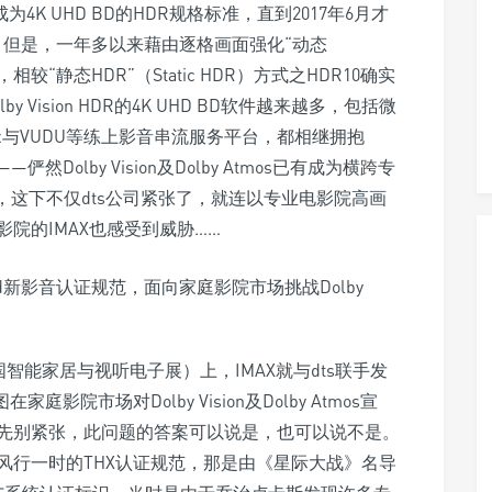
on没有成为4K UHD BD的HDR规格标准，直到2017年6月才
 BD推出；但是，一年多以来藉由逐格画面强化“动态
ion，相较“静态HDR”（Static HDR）方式之HDR10确实
Vision HDR的4K UHD BD软件越来越多，包括微
、Netflix与VUDU等练上影音串流服务平台，都相继拥抱
骋——俨然Dolby Vision及Dolby Atmos已有成为横跨专
，这下不仅dts公司紧张了，就连以专业电影院高画
院的IMAX也感受到威胁……
美国智能家居与视听电子展）上，IMAX就与dts联手发
家庭影院市场对Dolby Vision及Dolby Atmos宣
先别紧张，此问题的答案可以说是，也可以说不是。
代风行一时的THX认证规范，那是由《星际大战》名导