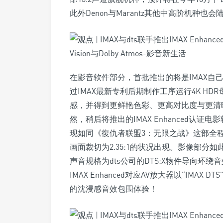
此外Denon与Marantz其他中高阶机种
在影音软件部分，首批推出的将是IMAX自己优化对
过IMAX最新专利后期制作工序运行4K H
感，并得到更鲜艳色彩、更高对比度与更清晰
然，稍后将推出的IMAX Enhanced认
现如同《復仇者联盟3：无限之战》这部全程
画面裁切为2.35:1的状况出现。影像部分如此，
声音规格为dts公司的DTS:X物件导向环
IMAX Enhanced对应AV放大器以“IMA
的沈浸感音效包围体验！