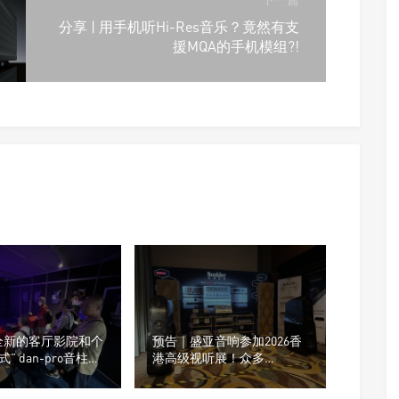
分享 | 用手机听Hi-Res音乐？竟然有支
援MQA的手机模组?!
全新的客厅影院和个
预告｜盛亚音响参加2026香
” dan-pro音柱系
港高级视听展！众多
乐影音影院系统
Boulder宝达新品亮相！