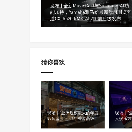
发布 | 全新MusicCast与Surround:AI功
能加持，Yamaha雅马哈最新旗舰11.2声
道CX-A5200/MX-A5200前后级发布
猜你喜欢
现场｜“亚洲规模最大的年度
现场｜“
影音盛会”2026年香港高级视
人娱乐方式
听展开幕！
列搭配米