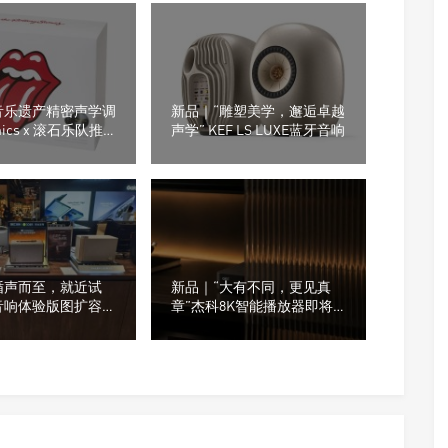
音乐遗产精密声学调
新品｜“雕塑美学，邂逅卓越
hnics x 滚石乐队推
声学” KEF LS LUXE蓝牙音响
无线耳机EAH-
循声而至，就近试
新品｜“大有不同，更见真
音响体验版图扩容，
章”杰科8K智能播放器即将
在不在你身边
登场！