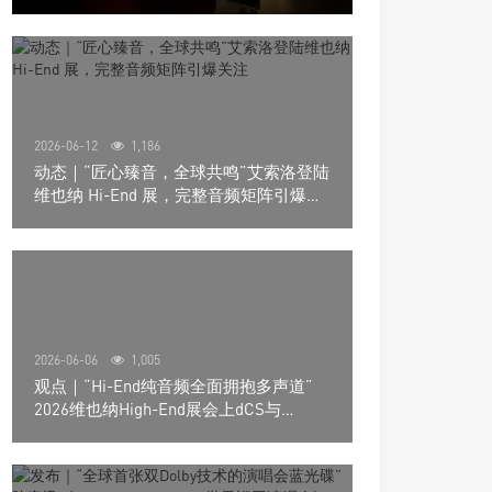
道极致影院
2026-06-12
1,186
动态｜“匠心臻音，全球共鸣”艾索洛登陆
维也纳 Hi-End 展，完整音频矩阵引爆关
注
2026-06-06
1,005
观点｜“Hi-End纯音频全面拥抱多声道”
2026维也纳High-End展会上dCS与
Trinnov Audio搭建多声道演示系统