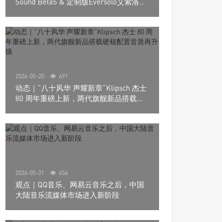
Sound Beta5 & 定制版Eversolo艾索洛
Play音响组合
2026-05-20
691
动态｜”八十风华 声耀新章“Klipsch 杰士
80 周年重磅上新，两代旗舰新品搭载硬
核配置音质再升级
2026-05-31
656
观点｜QQ音乐、网易云音乐之后，中国
大陆音乐流媒体市场进入新阶段