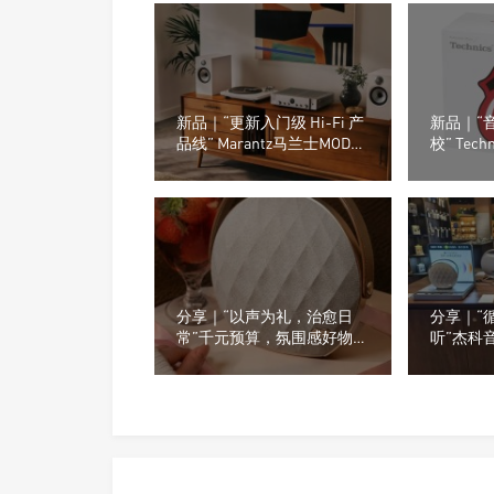
新品｜“更新入门级 Hi-Fi 产
新品｜“
品线” Marantz马兰士MODEL
校” Tec
70合并式功放与CD 70播放
出旗舰真
机
AZ100
分享｜“以声为礼，治愈日
分享｜“
常”千元预算，氛围感好物推
听”杰科
荐
看看门店