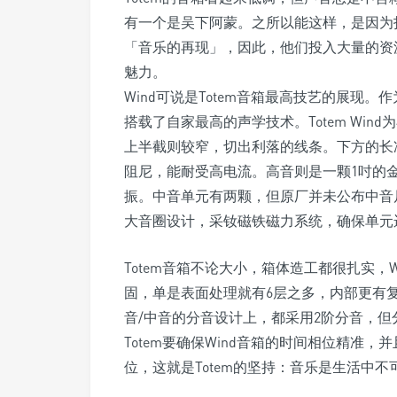
有一个是吴下阿蒙。之所以能这样，是因为打从19
「音乐的再现」，因此，他们投入大量的资源
魅力。
Wind可说是Totem音箱最高技艺的展现。作
搭载了自家最高的声学技术。Totem Wi
上半截则较窄，切出利落的线条。下方的长冲
阻尼，能耐受高电流。高音则是一颗1吋的
振。中音单元有两颗，但原厂并未公布中音
大音圈设计，采钕磁铁磁力系统，确保单元
Totem音箱不论大小，箱体造工都很扎实，W
固，单是表面处理就有6层之多，内部更有
音/中音的分音设计上，都采用2阶分音，
Totem要确保Wind音箱的时间相位精准
位，这就是Totem的坚持：音乐是生活中