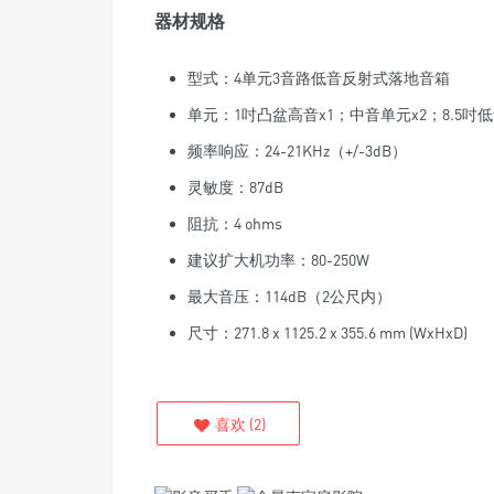
器材规格
型式：4单元3音路低音反射式落地音箱
单元：1吋凸盆高音x1；中音单元x2；8.5吋低
频率响应：24-21KHz（+/-3dB）
灵敏度：87dB
阻抗：4 ohms
建议扩大机功率：80-250W
最大音压：114dB（2公尺内）
尺寸：271.8 x 1125.2 x 355.6 mm (WxHxD)
喜欢
(
2
)