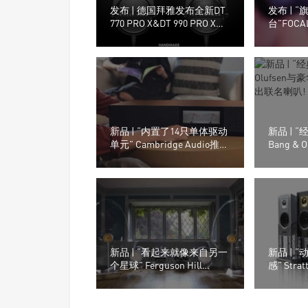
发布 | 德国拜雅发布全新DT
发布 | 
770 PRO X&DT 990 PRO X专
台”FOCA
业监听耳机
海CanJam
新品 | “内置了14只单体驱动
新品 | 
单元” Cambridge Audio推出
Bang &
的Evo One无线串流喇叭
品牌Riv
新品 | “看起来就像来自另一
新品 | 
个星球” Ferguson Hill
感” Strat
Jetstream音箱系统
Element