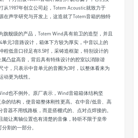
87年创立公司起，Totem Acoustic就致力于
在声学研究与开发上，这造就了Totem音箱的独特
为旗舰级的产品，Totem Wind具有前卫的造型，并且
nd为4单元3音路设计，箱体下方较为厚实，中音以上的
程低音口径足有8.5吋，采铸造框架，特别设计的
金属凸盆高音，背后具有特殊设计的腔室以消除谐
尺寸，只表示中音单元的音圈为3吋，以整体看来为
运动更为线性。
ind也不例外。原厂表示，Wind音箱箱体结构坚
复杂的结构，使音箱整体刚性更高。在中音/低音、高
但分音器不用线路板，而是搭棚式的、点对点焊接的。
，并且能让离轴位置也有清楚的音像，聆听不限于皇帝
不可分割的一部分。