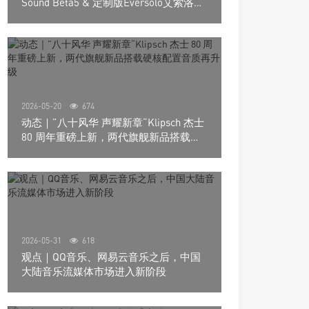
Sound Beta5 & 定制版Eversolo艾索洛
Play音响组合
2026-05-20
674
动态｜”八十风华 声耀新章“Klipsch 杰士
80 周年重磅上新，两代旗舰新品搭载硬
核配置音质再升级
2026-05-31
618
观点｜QQ音乐、网易云音乐之后，中国
大陆音乐流媒体市场进入新阶段