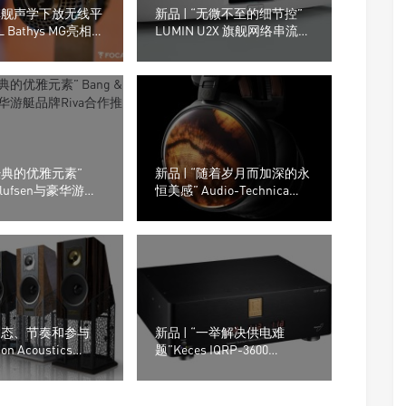
“旗舰声学下放无线平
新品 | “无微不至的细节控”
L Bathys MG亮相上
LUMIN U2X 旗舰网络串流转
 2025
盘
“经典的优雅元素”
新品 | “随着岁月而加深的永
 Olufsen与豪华游艇
恒美感” Audio-Technica
a合作推出联名喇叭!
ATH-AWKG Kurogaki木制外
壳耳机
“动态、节奏和参与
新品 | “一举解决供电难
ton Acoustics
题”Keces IQRP-3600
 12音箱
Quantum 电源供应器