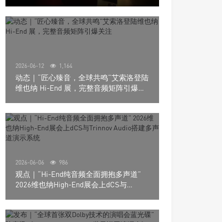
道极致影院
2026-06-12
1,164
动态｜“匠心臻音，全球共鸣”艾索洛登陆
维也纳 Hi-End 展，完整音频矩阵引爆关
注
2026-06-06
986
观点｜“Hi-End纯音频全面拥抱多声道”
2026维也纳High-End展会上dCS与
Trinnov Audio搭建多声道演示系统