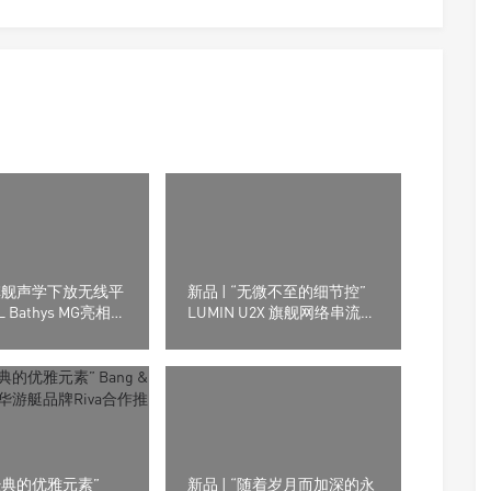
“旗舰声学下放无线平
新品 | “无微不至的细节控”
L Bathys MG亮相上
LUMIN U2X 旗舰网络串流转
 2025
盘
“经典的优雅元素”
新品 | “随着岁月而加深的永