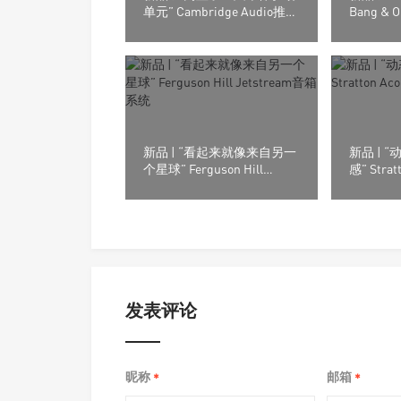
单元” Cambridge Audio推出
Bang &
的Evo One无线串流喇叭
品牌Riv
新品 | “看起来就像来自另一
新品 | 
个星球” Ferguson Hill
感” Strat
Jetstream音箱系统
Element
发表评论
昵称
邮箱
*
*