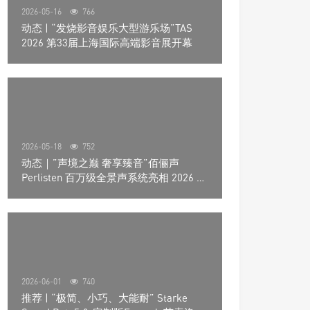
2026-05-16
766
动态 | “发烧影音娱乐大型游乐场”TAS
2026 第33届上海国际高端影音展开幕
2026-05-18
752
动态｜”声境之巅 奢享臻音”佰俪声
Perlisten 百万级全景声系统亮相 2026 北
京国际音响展
2026-06-01
740
推荐 | “极简、小巧、大能耐” Starke