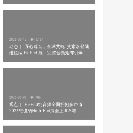
道极致影院
2026-06-12
1,164
动态｜“匠心臻音，全球共鸣”艾索洛登陆
维也纳 Hi-End 展，完整音频矩阵引爆关
注
2026-06-06
986
观点｜“Hi-End纯音频全面拥抱多声道”
2026维也纳High-End展会上dCS与
Trinnov Audio搭建多声道演示系统