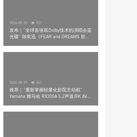
2026-05-30
921
发布｜“全球首张双Dolby技术的演唱会蓝
光碟” 陈奕迅《FEAR and DREAMS 世界
巡回演唱会》4K UHD BD新品发布会
2026-05-29
841
推荐｜“重新掌握轻量化影院主动权”
Yamaha 雅马哈 RX300A 5.2声道/8K AV放
大器