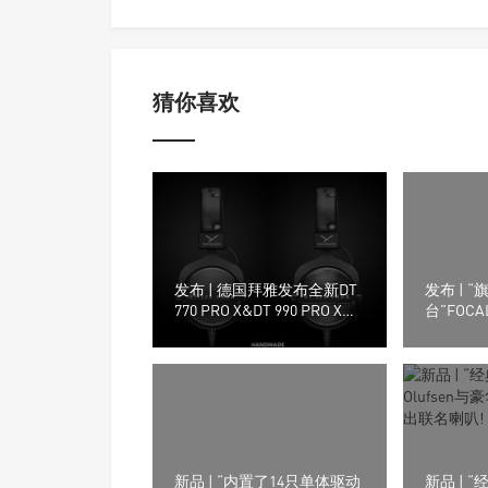
猜你喜欢
发布 | 德国拜雅发布全新DT
发布 | 
770 PRO X&DT 990 PRO X专
台”FOCA
业监听耳机
海CanJam
新品 | “内置了14只单体驱动
新品 | 