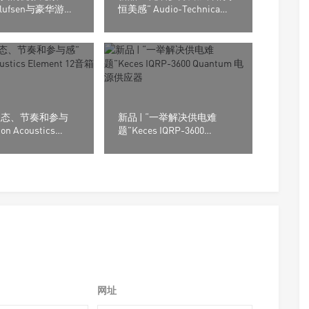
 Olufsen与豪华游艇
恒美感” Audio-Technica
a合作推出联名喇叭!
ATH-AWKG Kurogaki木制外
壳耳机
“动态、节奏和参与
新品 | “一举解决供电难
ton Acoustics
题”Keces IQRP-3600
 12音箱
Quantum 电源供应器
网址