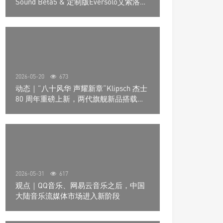
Sound Beta5 & 定制版Eversolo艾索洛
Play音响组合
2026-05-20
673
动态｜”八十风华 声耀新章“Klipsch 杰士
80 周年重磅上新，两代旗舰新品搭载硬
核配置音质再升级
2026-05-31
617
观点｜QQ音乐、网易云音乐之后，中国
大陆音乐流媒体市场进入新阶段