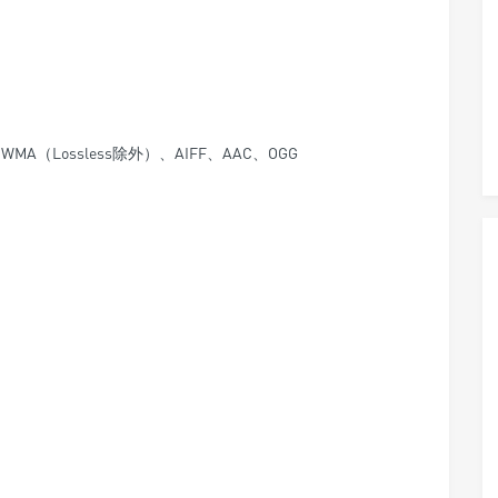
MA（Lossless除外）、AIFF、AAC、OGG