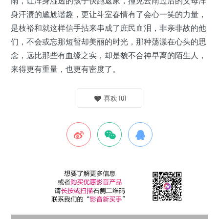
雨，让浑身湿透的孩子快跑返家，撞见云雨过后的父母浑
身汗渍的尴尬谐趣，更让斗室春情有了会心一笑的力量，
是枝裕和就这样信手拈来串成了庶民血泪，非亲非故的他
们，不会或忘那短暂却美丽的时光，那种荡漾在心头的思
念，远比那些有血缘之实，却是貌不合神早离的陌生人，
来得更有重量，也更有密度了。
喜欢
(
0
)