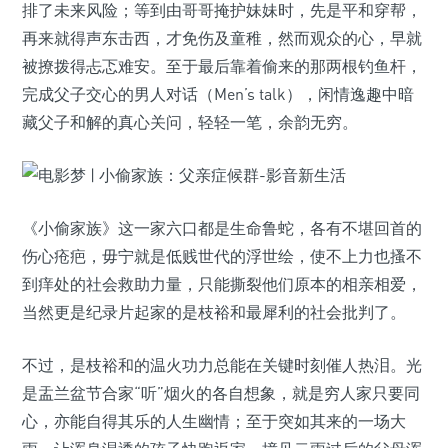
排了未来风险；等到由哥哥掩护妹妹时，先是平和穿帮，
再来就得声东击西，才免伤及童稚，然而观众的心，早就
被撩拨得忐忑难安。至于最后靠着偷来的那两根钓鱼杆，
完成父子交心的男人对话（Men’s talk），闲情逸趣中暗
藏父子和解的真心关问，轻轻一笔，余韵无穷。
《小偷家族》这一家六口都是生命鲁蛇，各有不堪回首的
伤心疮疤，毋宁就是低贱世代的浮世绘，使不上力也搔不
到痒处的社会救助力量，只能撕裂他们原本的相亲相爱，
当然更是纪录片起家的是枝裕和最犀利的社会批判了。
不过，是枝裕和的温火功力总能在关键时刻催人热泪。光
是盂兰盆节合家“听”烟火的各自想象，就是穷人家只要同
心，亦能自得其乐的人生幽情；至于突如其来的一场大