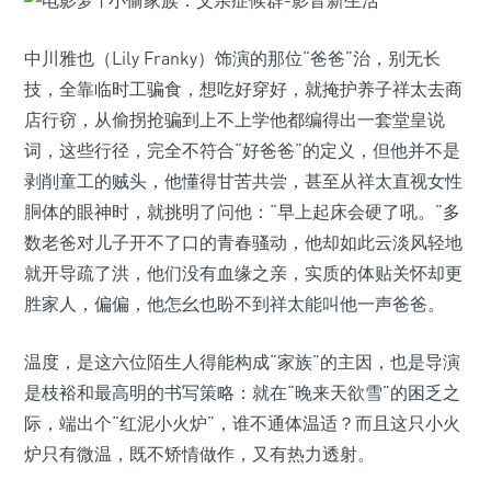
中川雅也（Lily Franky）饰演的那位“爸爸”治，别无长
技，全靠临时工骗食，想吃好穿好，就掩护养子祥太去商
店行窃，从偷拐抢骗到上不上学他都编得出一套堂皇说
词，这些行径，完全不符合“好爸爸”的定义，但他并不是
剥削童工的贼头，他懂得甘苦共尝，甚至从祥太直视女性
胴体的眼神时，就挑明了问他：“早上起床会硬了吼。”多
数老爸对儿子开不了口的青春骚动，他却如此云淡风轻地
就开导疏了洪，他们没有血缘之亲，实质的体贴关怀却更
胜家人，偏偏，他怎幺也盼不到祥太能叫他一声爸爸。
温度，是这六位陌生人得能构成“家族”的主因，也是导演
是枝裕和最高明的书写策略：就在“晚来天欲雪”的困乏之
际，端出个“红泥小火炉”，谁不通体温适？而且这只小火
炉只有微温，既不矫情做作，又有热力透射。