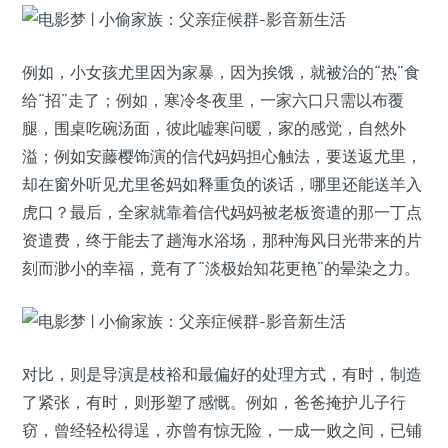
例如，小女孩尤里因为家暴，因为挨饿，就被治的“热”食
给“招”走了；例如，寒冷冬夜里，一家六口只需以布覆
腿，围桌吃碗汤面，彼此嘘寒问暖，家的感觉，自然外
溢；例如安藤樱饰演的信代妈妈担心触法，要送返尤里，
却在窗外听见尤里爸妈如释重负的谈话，哪里还能送羊入
虎口？最后，全家就靠着信代妈妈被老板资遣的那一丁点
资遣费，终于能去了趟海水浴场，那种海风日光带来的片
刻而渺小的幸福，竟有了“淡极始知花更艳”的晕染之力。
对比，则是导演是枝裕和最偏好的处理方式，有时，制造
了紧张，有时，则形塑了感慨。例如，爸爸掩护儿子行
窃，曾经轻松得逞，亦曾有惊无险，一成一败之间，已铺