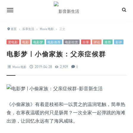
首页
›
乐享生活
›
Movie 电影
›
正文
爱电影
电影
电影梦
电影推荐
电影欣赏
分享
评论
推荐
影评
电影梦 | 小偷家族：父亲症候群
2019-04-28
2,909
Movie 电影
0
《小偷家族》有着是枝裕和一以贯之的温润笔触，简单热
食，在寒夜温暖的何只是肠胃？一次全家一起弹跳的海滩
出游，让回忆永远有了海风咸味。