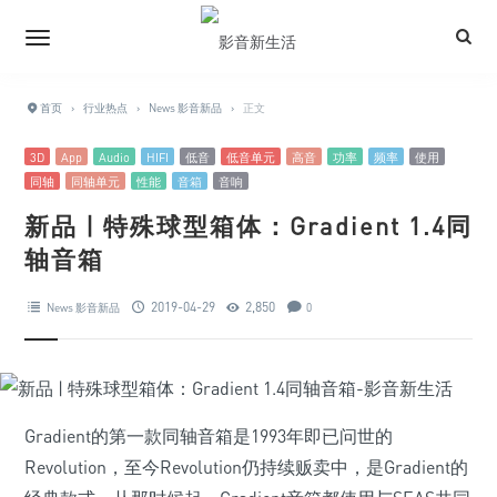
首页
›
行业热点
›
News 影音新品
›
正文
3D
App
Audio
HIFI
低音
低音单元
高音
功率
频率
使用
同轴
同轴单元
性能
音箱
音响
新品 | 特殊球型箱体：Gradient 1.4同
轴音箱
2019-04-29
2,850
News 影音新品
0
Gradient的第一款同轴音箱是1993年即已问世的
Revolution，至今Revolution仍持续贩卖中，是Gradient的