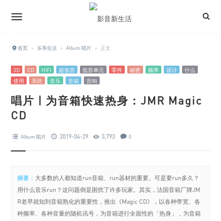
首页
›
乐享生活
›
Album 唱片
›
正文
3D
CD
HIFI
超低音
低音单元
零件
秘密
频率
设计
什么
使用
系统
音乐
音箱
音响
唱片 | 为音箱快速热身：JMR Magic
CD
2019-04-29
3,793
Album 唱片
0
摘要：
大多数的人都知道run音箱、run器材的重要。可是要run多久？
用什么音乐run？这问题倒是困扰了许多玩家。其实，法国音箱厂牌JM
R老早就知到音箱熟化的重要性，推出《Magic CD》，以各种带宽、各
种频率、各种音量的随机讯号，为音箱进行全面性的「热身」，为音箱