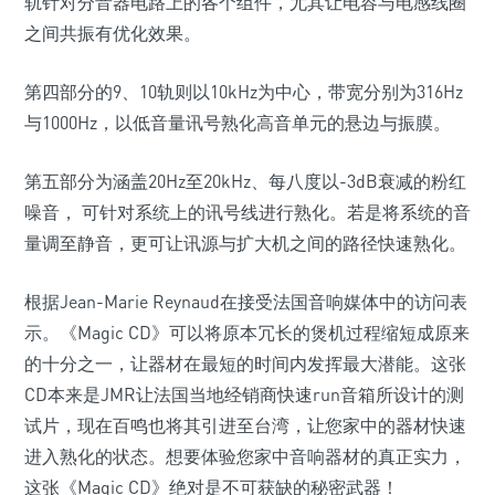
轨针对分音器电路上的各个组件，尤其让电容与电感线圈
之间共振有优化效果。
第四部分的9、10轨则以10kHz为中心，带宽分别为316Hz
与1000Hz，以低音量讯号熟化高音单元的悬边与振膜。
第五部分为涵盖20Hz至20kHz、每八度以-3dB衰减的粉红
噪音， 可针对系统上的讯号线进行熟化。若是将系统的音
量调至静音，更可让讯源与扩大机之间的路径快速熟化。
根据Jean-Marie Reynaud在接受法国音响媒体中的访问表
示。《Magic CD》可以将原本冗长的煲机过程缩短成原来
的十分之一，让器材在最短的时间内发挥最大潜能。这张
CD本来是JMR让法国当地经销商快速run音箱所设计的测
试片，现在百鸣也将其引进至台湾，让您家中的器材快速
进入熟化的状态。想要体验您家中音响器材的真正实力，
这张《Magic
CD》绝对是不可获缺的秘密武器！