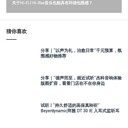
关于Hi-Fi | Hi-Res音乐也能具有环绕包围感？
猜你喜欢
分享｜“以声为礼，治愈日常”千元预算，氛
围感好物推荐
分享｜“循声而至，就近试听”杰科音响体验
版图扩容，看看门店在不在你身边
试听 | “持久舒适的高保真聆听”
Beyerdynamic拜雅 DT 30 IE 入耳式监听耳
机