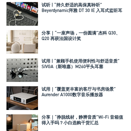
试听 | “持久舒适的高保真聆听”
Beyerdynamic拜雅 DT 30 IE 入耳式监听耳
机
分享｜“一座声场，一份圆满”杰科 Q30、
Q20 再获法国设计奖
试用 | “兼顾手机使用便利性与舒适音质”
SIVGA（斯唯嘉）M260平头耳塞
试用｜“覆盖更丰富的客厅与书房场景”
Aurender A1000数字音乐播放器
分享｜“挣脱线材，静辨音质”Wi-Fi 音箱值
得入手吗？小白选购干货汇总