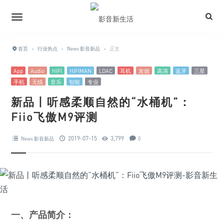
首页
›
行业热点
›
News 影音新品
›
正文
App
Audio
HIFI
HIFIMAN
LDAC
耳机
发烧
高清
蓝牙
三星
手机
无线
音乐
智能
专业
新品丨听感柔顺自然的“水桶机”：
Fiio飞傲M9评测
2019-07-15
3,799
News 影音新品
0
一、产品简介：