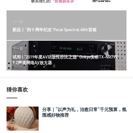
上一篇
新品丨“四十周年纪念”Focal Spectral 40th音箱
下一篇
试用 | “2019年度AV功放性价比之选” Onkyo安桥TX-NR797
9.2声道网络AV放大器
猜你喜欢
分享｜“以声为礼，治愈日常”千元预算，氛
围感好物推荐