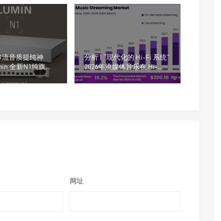
串流音质提纯神
分析 | “现代化的 Hi-Fi 系统”
min 全新N1纯旗舰
2026年流媒体音乐在 Hi-
机正式登场
Fi（高保真）市场的表现
网址