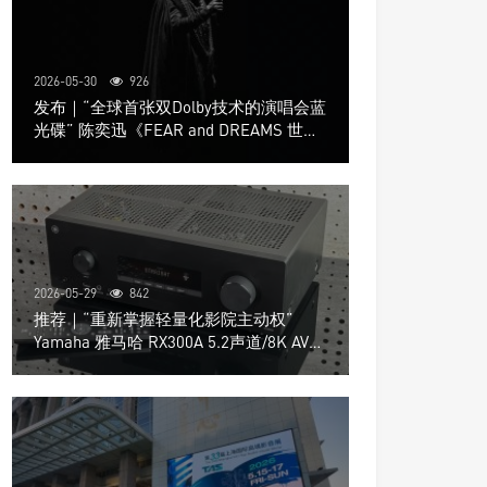
2026-05-30
926
发布｜“全球首张双Dolby技术的演唱会蓝
光碟” 陈奕迅《FEAR and DREAMS 世界
巡回演唱会》4K UHD BD新品发布会
2026-05-29
842
推荐｜“重新掌握轻量化影院主动权”
Yamaha 雅马哈 RX300A 5.2声道/8K AV放
大器