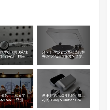
“兼顾手机使用便利性
分享｜“黑胶音乐系统选购和
” SIVGA（斯唯
升级” 2026年度推荐的黑胶
0平头耳塞
播放系统
开幕第一天意义非
测评｜”真无线耳机的价格天
StereoNET 亚洲高
花板” Bang & Olufsen Beo
视听展
Grace真无线耳机