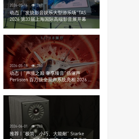
2026-05-16
767
动态 | “发烧影音娱乐大型游乐场”TAS
2026 第33届上海国际高端影音展开幕
2026-05-18
753
动态｜”声境之巅 奢享臻音”佰俪声
Perlisten 百万级全景声系统亮相 2026 北
京国际音响展
2026-06-01
743
推荐 | “极简、小巧、大能耐” Starke