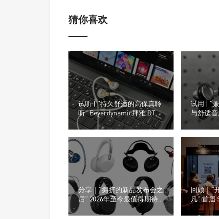
猜你喜欢
试听 | “持久舒适的高保真聆
试用 | 
听” Beyerdynamic拜雅 DT
与舒适音质
30 IE 入耳式监听耳机
嘉）M26
分享｜“拥挤的新品发布会之
回顾｜“
后” 2026年至今最值得期待
凡” 首届 
的8款耳机产品
级音响及