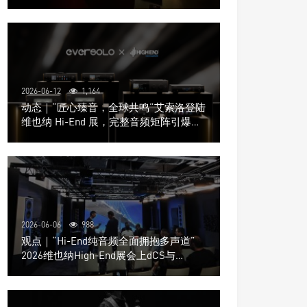
道极致影院
2026-06-12
1,164
动态｜“匠心臻音，全球共鸣”艾索洛登陆
维也纳 Hi-End 展，完整音频矩阵引爆关
注
2026-06-06
988
观点｜“Hi-End纯音频全面拥抱多声道”
2026维也纳High-End展会上dCS与
Trinnov Audio搭建多声道演示系统