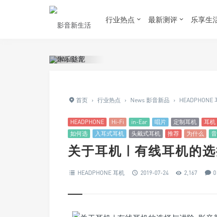
行业热点
最新测评
乐享生
首页
›
行业热点
›
News 影音新品
›
HEADPHONE
HEADPHONE
Hi-Fi
in-Ear
唱片
定制耳机
耳机
如何选
入耳式耳机
头戴式耳机
推荐
为什么
音
关于耳机 | 有线耳机的
HEADPHONE 耳机
2019-07-24
2,167
0