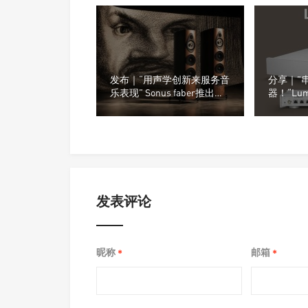
发布｜“用声学创新来服务音
分享｜”
乐表现” Sonus faber推出了
器！“Lu
全新的Olympica G3系列音箱
网络交换
发表评论
昵称
邮箱
*
*