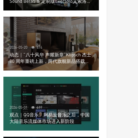
Sound Beta5 & 定制版Eversolo艾索洛
Play音响组合
2026-05-20
674
动态｜”八十风华 声耀新章“Klipsch 杰士
80 周年重磅上新，两代旗舰新品搭载硬
核配置音质再升级
2026-05-31
619
观点｜QQ音乐、网易云音乐之后，中国
大陆音乐流媒体市场进入新阶段