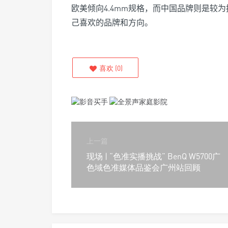
欧美倾向4.4mm规格，而中国品牌则是较为
己喜欢的品牌和方向。
喜欢
(
0
)
上一篇
现场 | “色准实播挑战” BenQ W5700广
色域色准媒体品鉴会广州站回顾