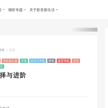
活
视听专题
关于影音新生活
 耳机
›
正文
耳机放大器
耳塞
挂耳式耳机
降噪
蓝牙耳机
录音
乐
选择与进阶