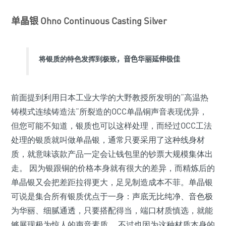
单晶银
Ohno Continuous Casting Silver
将银质的特色发挥到极致
，音色华丽延伸极佳
前面提到利用日本工业大学的大野教授所发明的“高温热
铸模式连续铸造法”所裂造的OCC单晶铜声音表现优异，
但您可能不知道，银质也可以这样处理，而经过OCC工法
处理的银质就叫做单晶银，通常只要采用了这种线身材
质，就意味该款产品一定会让钱包里的钞票大规模集体出
走。 因为银跟铜的价格本身就有很大的差异，而精炼后的
单晶银又会把差距拉得更大，足见制造成本不菲。单晶银
可说是集合所有银质优点于一身：声底无比纯净、音色极
为华丽、细腻通透，只要搭配得当，端口材质慎选，就能
够展现极为惊人的声音素质。 不过也因为这种材质本身的