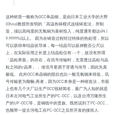
这种材质一般称为OCC单晶铜，是由日本工业大学的大野
(Ohno)教授所发明的「高温热铸模式连续铸造法」所制
造，须以高纯度的无氧铜为基材投入，纯度通常都达6N (
9.9999%)以上。 因为在铸造过程经过特殊的热处理，所以
可以获得单结晶状导体，每一结晶可以延伸数百公尺以
上，在实际应用之长度上结晶粒仅有- ~个，故没有所谓
「晶粒界面」的存在，在讯号传输时，无需透过晶粒与晶
粒之间的r晶界」， 使讯号更易于穿透与传导，因此失真
极低。 此外OCC单晶铜的阻抗也比一般无氧铜来得低，讯
号传输更为顺畅;再者，因为OCC本身是一种铸造法，市面
上也有几个大厂以生产OCC线材闻名，最广为人知的就是
日本古河电气工业所生产的PC-OCC，以及台湾万隆所生
产的UP-OCC等，是铜线中的贵族。既然说到了PC-OCC，
也顺带一提古河电工在PC-OCC之后所开发的接班人: