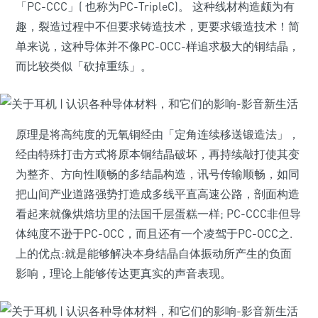
「PC-CCC」( 也称为PC-TripleC)。 这种线材构造颇为有
趣，裂造过程中不但要求铸造技术，更要求锻造技术！简
单来说，这种导体并不像PC-OCC-样追求极大的铜结晶，
而比较类似「砍掉重练」。
原理是将高纯度的无氧铜经由「定角连续移送锻造法」，
经由特殊打击方式将原本铜结晶破坏，再持续敲打使其变
为整齐、方向性顺畅的多结晶构造，讯号传输顺畅，如同
把山间产业道路强势打造成多线平直高速公路，剖面构造
看起来就像烘焙坊里的法国千层蛋糕一样; PC-CCC非但导
体纯度不逊于PC-OCC，而且还有一个凌驾于PC-OCC之.
上的优点:就是能够解决本身结晶自体振动所产生的负面
影响，理论上能够传达更真实的声音表现。